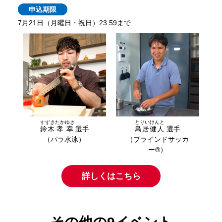
申込期限
7月21日（月曜日・祝日）23:59まで
すずき
たかゆき
とりい
けんと
鈴木
孝幸
選手
鳥居
健人
選手
（パラ水泳）
（ブラインドサッカ
ー®）
詳しくはこちら