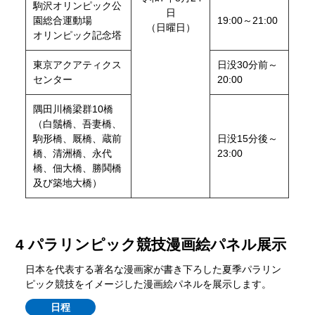
駒沢オリンピック公
日
園総合運動場
19:00～21:00
（日曜日）
オリンピック記念塔
東京アクアティクス
日没30分前～
センター
20:00
隅田川橋梁群10橋
（白鬚橋、吾妻橋、
駒形橋、厩橋、蔵前
日没15分後～
橋、清洲橋、永代
23:00
橋、佃大橋、勝鬨橋
及び築地大橋）
4 パラリンピック競技漫画絵パネル展示
日本を代表する著名な漫画家が書き下ろした夏季パラリン
ピック競技をイメージした漫画絵パネルを展示します。
日程