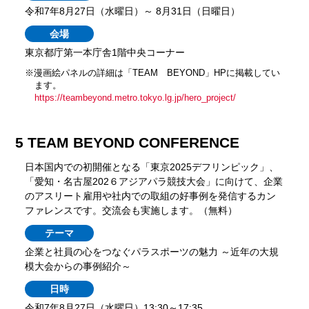
令和7年8月27日（水曜日）～ 8月31日（日曜日）
会場
東京都庁第一本庁舎1階中央コーナー
※漫画絵パネルの詳細は「TEAM BEYOND」HPに掲載してい
ます。
https://teambeyond.metro.tokyo.lg.jp/hero_project/
5 TEAM BEYOND CONFERENCE
日本国内での初開催となる「東京2025デフリンピック」、
「愛知・名古屋202６アジアパラ競技大会」に向けて、企業
のアスリート雇用や社内での取組の好事例を発信するカン
ファレンスです。交流会も実施します。（無料）
テーマ
企業と社員の心をつなぐパラスポーツの魅力 ～近年の大規
模大会からの事例紹介～
日時
令和7年8月27日（水曜日）13:30～17:35