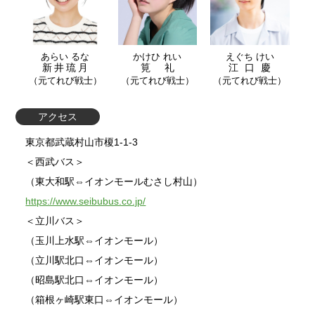
あらい るな
かけひ れい
えぐち けい
新井琉月
筧礼
江口慶
（元てれび戦士）
（元てれび戦士）
（元てれび戦士）
アクセス
東京都武蔵村山市榎1-1-3
＜西武バス＞
（東大和駅⇔イオンモールむさし村山）
https://www.seibubus.co.jp/
＜立川バス＞
（玉川上水駅⇔イオンモール）
（立川駅北口⇔イオンモール）
（昭島駅北口⇔イオンモール）
（箱根ヶ崎駅東口⇔イオンモール）