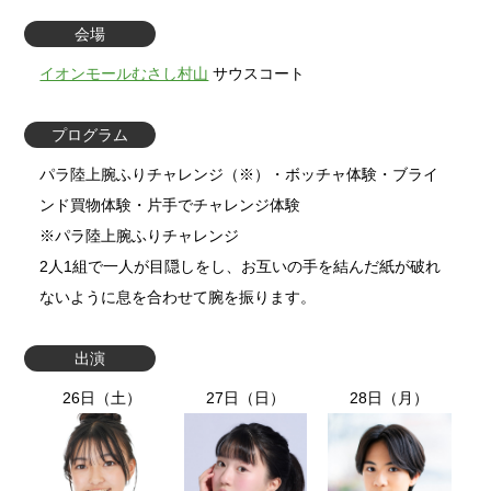
会場
イオンモールむさし村山
サウスコート
プログラム
パラ陸上腕ふりチャレンジ（※）・ボッチャ体験・ブライ
ンド買物体験・片手でチャレンジ体験
※パラ陸上腕ふりチャレンジ
2人1組で一人が目隠しをし、お互いの手を結んだ紙が破れ
ないように息を合わせて腕を振ります。
出演
26日（土）
27日（日）
28日（月）