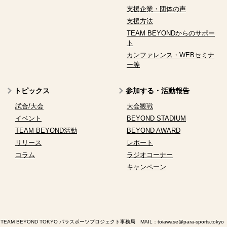
支援企業・団体の声
支援方法
TEAM BEYONDからのサポー
ト
カンファレンス・WEBセミナ
ー等
トピックス
参加する・活動報告
試合/大会
大会観戦
イベント
BEYOND STADIUM
TEAM BEYOND活動
BEYOND AWARD
リリース
レポート
コラム
ラジオコーナー
キャンペーン
TEAM BEYOND TOKYO パラスポーツプロジェクト事務局 MAIL：
toiawase@para-sports.tokyo