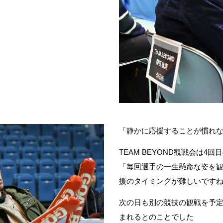
「静かに応援することが慣れ
TEAM BEYOND
観戦会は
4
回目
「毎回選手の一生懸命な姿を
援のタイミングが難しいです
次の日も別の競技の観戦を予
まれるとのことでした