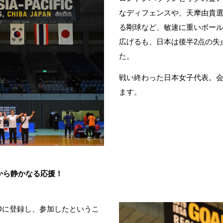
なディフェンスや、天摩由貴
る剛球など、敏速に重いボー
広げるも、日本は後半
2
点の失
た。
戦い終わった日本女子代表。
ます。
から静かなる応援！
D
に登録し、参加したというこ