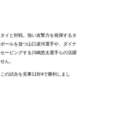
はタイと対戦。強い攻撃力を発揮するタ
でボールを放つ山口凌河選手や、ダイナ
をセービングする川嶋悠太選手らの活躍
ません。
。この試合を見事
11
対
4
で勝利しまし