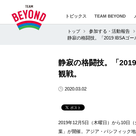
トピックス
TEAM BEYOND
トップ
参加する・活動報告
静寂の格闘技。「2019 IBSA
静寂の格闘技。「201
観戦。
2020.03.02
2019
年
12
月
5
日（木曜日）から
10
日（
葉」が開催。アジア・パシフィック地