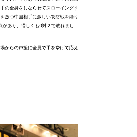
選手の全身をしならせてスローイングす
ルを放つ中国相手に激しい攻防戦を繰り
点があり、惜しくも
0
対２で敗れまし
会場からの声援に全員で手を挙げて応え