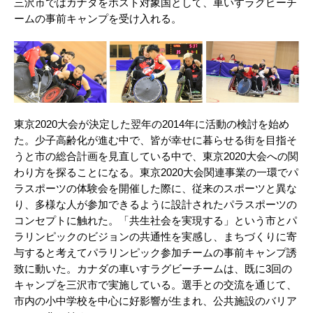
三沢市ではカナダをホスト対象国として、車いすラグビーチ
ームの事前キャンプを受け入れる。
東京2020大会が決定した翌年の2014年に活動の検討を始め
た。少子高齢化が進む中で、皆が幸せに暮らせる街を目指そ
うと市の総合計画を見直している中で、東京2020大会への関
わり方を探ることになる。東京2020大会関連事業の一環でパ
ラスポーツの体験会を開催した際に、従来のスポーツと異な
り、多様な人が参加できるように設計されたパラスポーツの
コンセプトに触れた。「共生社会を実現する」という市とパ
ラリンピックのビジョンの共通性を実感し、まちづくりに寄
与すると考えてパラリンピック参加チームの事前キャンプ誘
致に動いた。カナダの車いすラグビーチームは、既に3回の
キャンプを三沢市で実施している。選手との交流を通じて、
市内の小中学校を中心に好影響が生まれ、公共施設のバリア