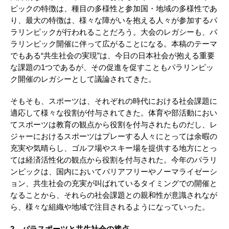
ピックの特徴は、種目の多様性と参加国・地域の多様性であ
り、最大の特徴は、様々な障がいを抱える人々が参加するパ
ラリンピックが行われることだろう。大会のレガシーも、パ
ラリンピック開催に伴って広がることになる。本稿のテーマ
でもある“共生社会の実現”は、今日の日本社会が抱える重要
な課題の1つであるが、その促進を促すこともパラリンピッ
ク開催のレガシーとして議論されてきた。
そもそも、スポーツは、それぞれの時代における社会課題に
適応して様々な役割が付与されてきた。体育や部活動におい
てスポーツは教育の観点から役割を付与されたものだし、レ
ジャーにおけるスポーツはプレーする人々にとっては余暇の
充実や気晴らし、ゴルフ場やスキー場を提供する地方にとっ
ては経済活性化の観点から役割を付与された。今年のパラリ
ンピックは、国内においてバリアフリーやノーマライゼーシ
ョン、共生社会の充実が叫ばれているタイミングでの開催と
なることから、それらの社会課題との親和性が意識されなが
ら、様々な組織や地域で注目されるようになっていった。