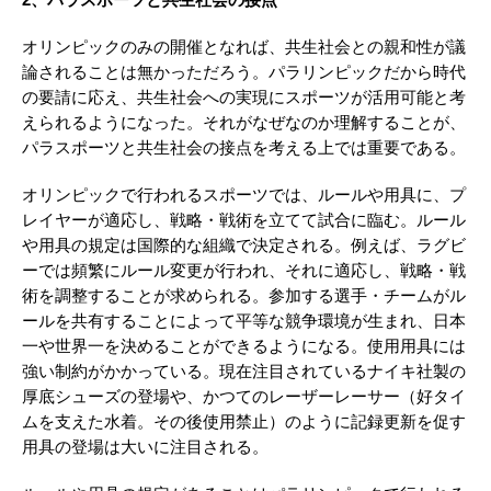
2、パラスポーツと共生社会の接点
オリンピックのみの開催となれば、共生社会との親和性が議
論されることは無かっただろう。パラリンピックだから時代
の要請に応え、共生社会への実現にスポーツが活用可能と考
えられるようになった。それがなぜなのか理解することが、
パラスポーツと共生社会の接点を考える上では重要である。
オリンピックで行われるスポーツでは、ルールや用具に、プ
レイヤーが適応し、戦略・戦術を立てて試合に臨む。ルール
や用具の規定は国際的な組織で決定される。例えば、ラグビ
ーでは頻繁にルール変更が行われ、それに適応し、戦略・戦
術を調整することが求められる。参加する選手・チームがル
ールを共有することによって平等な競争環境が生まれ、日本
一や世界一を決めることができるようになる。使用用具には
強い制約がかかっている。現在注目されているナイキ社製の
厚底シューズの登場や、かつてのレーザーレーサー（好タイ
ムを支えた水着。その後使用禁止）のように記録更新を促す
用具の登場は大いに注目される。