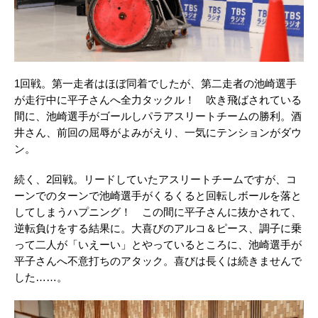
1回戦。第一走者はほぼ同着でしたが、第二走者の池崎選手
が走行中に平子さんへ全力タックル！ 吹き飛ばされている
間に、池崎選手がゴールしパラアスリートチームの勝利。酒
井さん、前回の屈辱がよみがえり、一気にテンションがダウ
ン。
続く、2回戦。リードしていたアスリートチームですが、コ
ーンでのターンで池崎選手がくるくると回転しボールを落と
してしまうハプニング！ この間に平子さんに抜かされて、
逆転負けをする結果に。大喜びのアルコ＆ピース、調子に乗
って二人が「いえーい」とやっているところに、池崎選手が
平子さんへ不意打ちのアタック。喜びは長くは続きませんで
した……。