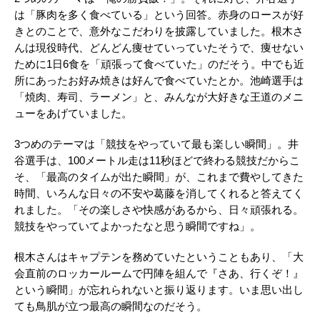
は「豚肉を多く食べている」という回答。赤身のロースが好
きとのことで、意外なこだわりを披露していました。根木さ
んは現役時代、どんどん痩せていっていたそうで、痩せない
ために1日6食を「頑張って食べていた」のだそう。中でも近
所にあったお好み焼きは好んで食べていたとか。池崎選手は
「焼肉、寿司、ラーメン」と、みんなが大好きな王道のメニ
ューをあげていました。
3つめのテーマは「競技をやっていて最も楽しい瞬間」。井
谷選手は、100メートル走は11秒ほどで終わる競技だからこ
そ、「最高のタイムが出た瞬間」が、これまで費やしてきた
時間、いろんな日々の不安や葛藤を消してくれると答えてく
れました。「その楽しさや快感があるから、日々頑張れる。
競技をやっていてよかったなと思う瞬間ですね」。
根木さんはキャプテンを務めていたということもあり、「大
会直前のロッカールームで円陣を組んで『さあ、行くぞ！』
という瞬間」が忘れられないと振り返ります。いま思い出し
ても鳥肌が立つ最高の瞬間なのだそう。