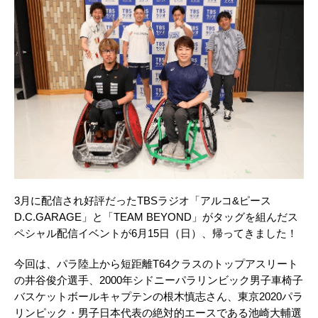
3月に配信され好評だったTBSラジオ「アルコ&ピース
D.C.GARAGE」と「TEAM BEYOND」がタッグを組んだス
ペシャル配信イベントが6月15日（日）、帰ってきました！
今回は、パラ陸上から短距離T64クラスのトップアスリート
の井谷俊介選手、2000年シドニーパラリンビック男子車椅子
バスケットボールキャプテンの根木慎志さん、東京2020パラ
リンピック・男子日本代表の絶対的エースである池崎大輔選