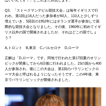
はいいんです！」とこれまた対抗します。
Q3、「ストークマンデビル競技大会」は毎年イギリスで行
われ、第1回は16人だった参加者が60人、110人と少しずつ
増えていき、5回目の1952年にはオランダ選手が参加して国
際的な競技大会となりました。その後、1960年に初めてイギ
リス以外の国で開催されましたが、それはどこの国でしょ
う？
A,トロント B,東京 C,バルセロナ D,ローマ
正解は「D,ローマ」です。同地で行われた第17回夏のオリン
ピックが閉幕してから6日後に行われました。23の国から400
人が参加され、後にこの大会は、第1回のパラリンピックロ
ーマ大会と呼ばれるようになったそうです。この4年後、東
京でパラリンピッックが開催されました。