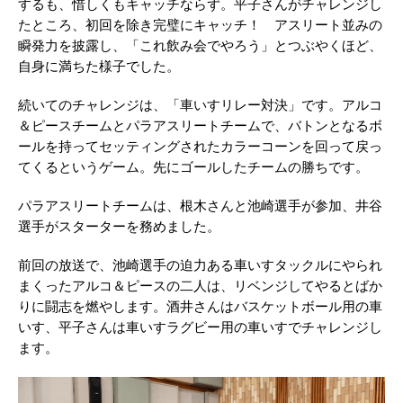
するも、惜しくもキャッチならず。平子さんがチャレンジし
たところ、初回を除き完璧にキャッチ！ アスリート並みの
瞬発力を披露し、「これ飲み会でやろう」とつぶやくほど、
自身に満ちた様子でした。
続いてのチャレンジは、「車いすリレー対決」です。アルコ
＆ピースチームとパラアスリートチームで、バトンとなるボ
ールを持ってセッティングされたカラーコーンを回って戻っ
てくるというゲーム。先にゴールしたチームの勝ちです。
パラアスリートチームは、根木さんと池崎選手が参加、井谷
選手がスターターを務めました。
前回の放送で、池崎選手の迫力ある車いすタックルにやられ
まくったアルコ＆ピースの二人は、リベンジしてやるとばか
りに闘志を燃やします。酒井さんはバスケットボール用の車
いす、平子さんは車いすラグビー用の車いすでチャレンジし
ます。