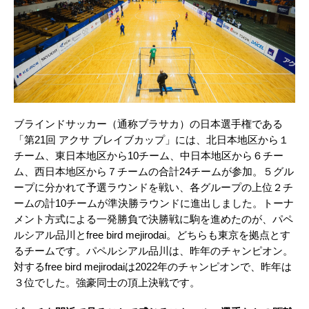
ブラインドサッカー（通称ブラサカ）の日本選手権である
「第21回 アクサ ブレイブカップ」には、北日本地区から１
チーム、東日本地区から10チーム、中日本地区から６チー
ム、西日本地区から７チームの合計24チームが参加。５グル
ープに分かれて予選ラウンドを戦い、各グループの上位２チ
ームの計10チームが準決勝ラウンドに進出しました。トーナ
メント方式による一発勝負で決勝戦に駒を進めたのが、パペ
ルシアル品川とfree bird mejirodai。どちらも東京を拠点とす
るチームです。パペルシアル品川は、昨年のチャンピオン。
対するfree bird mejirodaiは2022年のチャンピオンで、昨年は
３位でした。強豪同士の頂上決戦です。