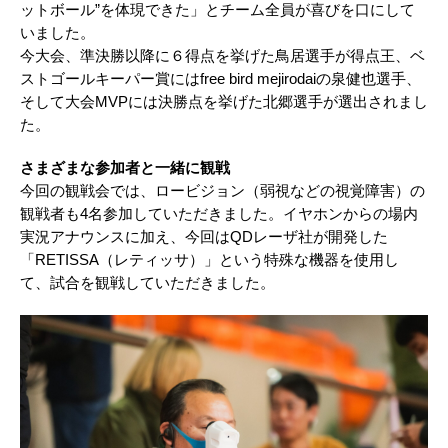
ットボール”を体現できた」とチーム全員が喜びを口にして
いました。
今大会、準決勝以降に６得点を挙げた鳥居選手が得点王、ベ
ストゴールキーパー賞にはfree bird mejirodaiの泉健也選手、
そして大会MVPには決勝点を挙げた北郷選手が選出されまし
た。
さまざまな参加者と一緒に観戦
今回の観戦会では、ロービジョン（弱視などの視覚障害）の
観戦者も4名参加していただきました。イヤホンからの場内
実況アナウンスに加え、今回はQDレーザ社が開発した
「RETISSA（レティッサ）」という特殊な機器を使用し
て、試合を観戦していただきました。