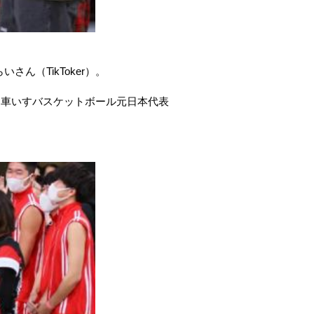
ん（TikToker）。
、車いすバスケットボール元日本代表