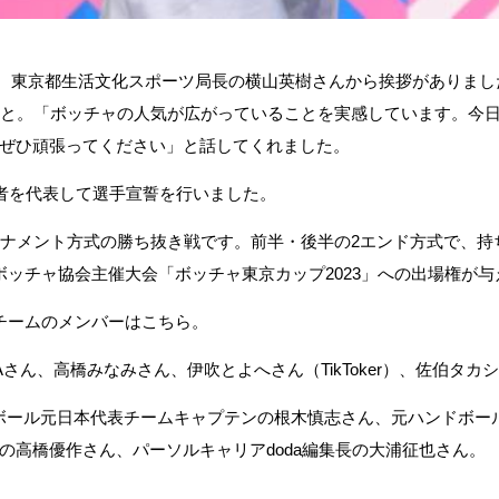
にあたり、東京都生活文化スポーツ局長の横山英樹さんから挨拶がありま
こと。「ボッチャの人気が広がっていることを実感しています。今
ぜひ頑張ってください」と話してくれました。
が参加者を代表して選手宣誓を行いました。
ナメント方式の勝ち抜き戦です。前半・後半の2エンド方式で、持ち
ボッチャ協会主催大会「ボッチャ東京カップ2023」への出場権が与
チームのメンバーはこちら。
YAさん、高橋みなみさん、伊吹とよへさん（TikToker）、佐伯タカシさん
トボール元日本代表チームキャプテンの根木慎志さん、元ハンドボー
の高橋優作さん、パーソルキャリアdoda編集長の大浦征也さん。