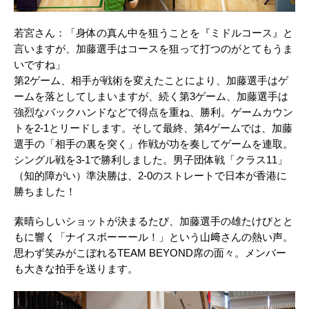
若宮さん：「身体の真ん中を狙うことを『ミドルコース』と
言いますが、加藤選手はコースを狙って打つのがとてもうま
いですね」
第2ゲーム、相手が戦術を変えたことにより、加藤選手はゲ
ームを落としてしまいますが、続く第3ゲーム、加藤選手は
強烈なバックハンドなどで得点を重ね、勝利。ゲームカウン
トを2-1とリードします。そして最終、第4ゲームでは、加藤
選手の「相手の裏を突く」作戦が功を奏してゲームを連取。
シングル戦を3-1で勝利しました。男子団体戦「クラス11」
（知的障がい）準決勝は、2-0のストレートで日本が香港に
勝ちました！
素晴らしいショットが決まるたび、加藤選手の雄たけびとと
もに響く「ナイスボーーール！」という山﨑さんの熱い声。
思わず笑みがこぼれるTEAM BEYOND席の面々。メンバー
も大きな拍手を送ります。