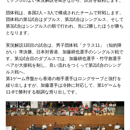
でテンポのよい実況解説を聞きながら、試合を観戦します。
団体戦は、各国2人～3人で構成されたチームで対戦します。
団体戦の第1試合はダブルス、第2試合はシングルス、そして
第3試合はシングルスの順で行われ、先に2勝したほうが勝ち
となります。
実況解説1回目の試合は、男子団体戦「クラス11」（知的障
がい）準決勝。日本対香港、加藤耕也選手のシングルス戦で
す。第1試合目のダブルスでは、加藤耕也選手・竹守彪選手
ペアが大接戦を制し、良い流れをつくって第2試合のシング
ルス戦へ。
第1ゲーム序盤から香港の相手選手はロングサーブと強打を
繰り出しますが、加藤選手は冷静に対応して、第1ゲームを
11-8で勝利する順調な滑り出しです。