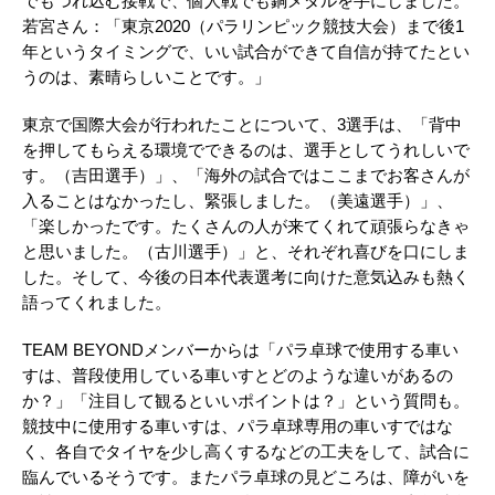
でもつれ込む接戦で、個人戦でも銅メダルを手にしました。
若宮さん：「東京2020（パラリンピック競技大会）まで後1
年というタイミングで、いい試合ができて自信が持てたとい
うのは、素晴らしいことです。」
東京で国際大会が行われたことについて、3選手は、「背中
を押してもらえる環境でできるのは、選手としてうれしいで
す。（吉田選手）」、「海外の試合ではここまでお客さんが
入ることはなかったし、緊張しました。（美遠選手）」、
「楽しかったです。たくさんの人が来てくれて頑張らなきゃ
と思いました。（古川選手）」と、それぞれ喜びを口にしま
した。そして、今後の日本代表選考に向けた意気込みも熱く
語ってくれました。
TEAM BEYONDメンバーからは「パラ卓球で使用する車い
すは、普段使用している車いすとどのような違いがあるの
か？」「注目して観るといいポイントは？」という質問も。
競技中に使用する車いすは、パラ卓球専用の車いすではな
く、各自でタイヤを少し高くするなどの工夫をして、試合に
臨んでいるそうです。またパラ卓球の見どころは、障がいを