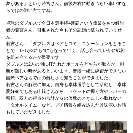
象がある」という若宮さん。前後左右に動きづらい車いすな
らではの戦い方ですね。
卓球のダブルスで全日本選手権4連覇という偉業をもつ解説
者の若宮さん。引退された今もその記録は破られていませ
ん。
若宮さん：「ダブルスはペアとコミュニケーションをとるこ
とで、1+1が3にも4にもなっていく。話し合っていかに戦術
を組み立てるかが重要です」
ダブルスは2人の間に打たれたボールをどちらが取るか、判
断が難しい時があるといいます。普段一緒に練習ができない
国際ペアならではの難しさも知ることができました。
若宮さんの解説に加え、自身も卓球選手として活動し、卓球
愛好家でもある山﨑さんから、ラケットの握り方やラバーの
種類、双方の得点の合計が６の倍数のときにしか取れない
「タオルタイム」など、プチ情報を組み込んだ興味深いお話
もしていただきました。