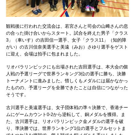
観戦後に行われた交流会は、若宮さんと司会の山﨑さんの息
の合った掛け合いからスタート。試合を終えた男子「クラス
3」（車いす）の吉田信一選手、女子「クラス11」（知的障
がい）の古川佳奈美選手と美遠（みお）さゆり選手をゲスト
に迎え、会場は拍手に包まれました。
リオパラリンピックにも出場された吉田選手は、本大会の個
人戦の予選リーグで世界ランキング3位の選手に勝ち、決勝
トーナメントに進みました。惜しくもメダルには届かなかっ
たものの、予選リーグを全勝できたことは自信につながった
そうです。
古川選手と美遠選手は、女子団体戦の準々決勝で、香港チー
ムにゲームカウント0-2から逆転して、銅メダルを獲得。ま
た、古川選手は、リオパラリンピック金メダルの選手を破
り、準決勝では、世界ランキング1位の選手とフルセットま