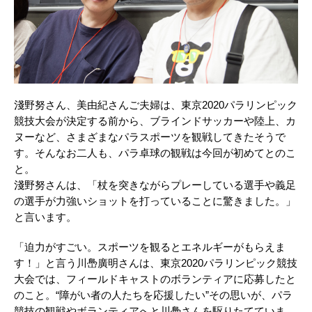
淺野努さん、美由紀さんご夫婦は、東京2020パラリンピック
競技大会が決定する前から、ブラインドサッカーや陸上、カ
ヌーなど、さまざまなパラスポーツを観戦してきたそうで
す。そんなお二人も、パラ卓球の観戦は今回が初めてとのこ
と。
淺野努さんは、「杖を突きながらプレーしている選手や義足
の選手が力強いショットを打っていることに驚きました。」
と言います。
「迫力がすごい。スポーツを観るとエネルギーがもらえま
す！」と言う川㠀廣明さんは、東京2020パラリンピック競技
大会では、フィールドキャストのボランティアに応募したと
のこと。“障がい者の人たちを応援したい”その思いが、パラ
競技の観戦やボランティアへと川㠀さんを駆りたてていま