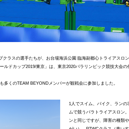
プクラスの選手たちが、お台場海浜公園 臨海副都心トライアスロ
ールドカップ
2019/
東京」は、東京
2020
パラリンピック競技大会の
も多くの
TEAM BEYOND
メンバーが観戦会に参加しました。
1人でスイム、バイク、ランの
ムで競うパラトライアスロン
ンと同じですが、障害の種類
がい）、
PTWC
クラス（車いす