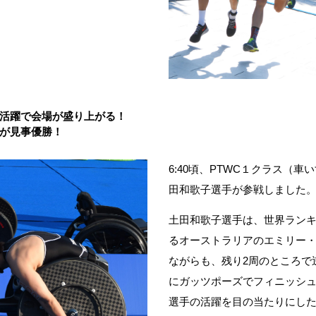
活躍で会場が盛り上がる！
が見事優勝！
6:40頃、
PTWC
１クラス（車い
田和歌子選手が参戦しました
土田和歌子選手は、世界ラン
るオーストラリアのエミリー
ながらも、残り
2
周のところで
にガッツポーズでフィニッシ
選手の活躍を目の当たりにし