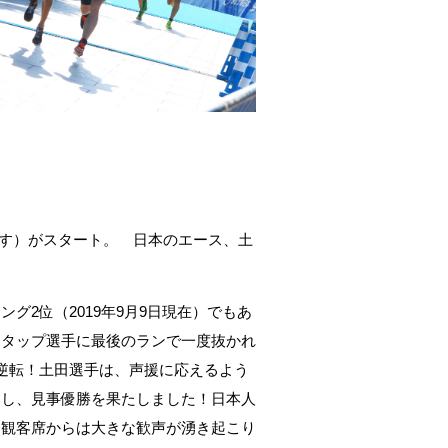
す）がスタート。 日本のエース、土
。
キング
2
位（
2019
年
9
月
9
日現在）でもあ
・タップ選手に最後のランで一度抜かれ
逆転！土田選手は、声援に応えるよう
ュし、見事優勝を果たしました！日本人
た観客席からは大きな歓声が湧き起こり