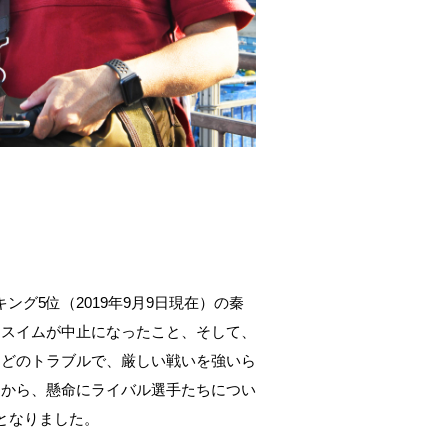
キング
5
位（
2019
年
9
月
9
日現在）の秦
るスイムが中止になったこと、そして、
などのトラブルで、厳しい戦いを強いら
ンから、懸命にライバル選手たちについ
となりました。