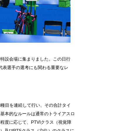
ン特設会場に集まりました。この日行
代表選手の選考にも関わる重要なレ
3
種目を連続して行い、その合計タイ
。基本的なルールは通常のトライアスロ
や程度に応じて、
PTVI
クラス（視覚障
）及び
PTS
クラス（立位）のクラスに