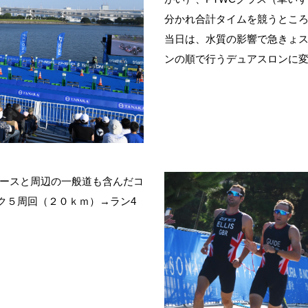
分かれ合計タイムを競うとこ
当日は、水質の影響で急きょ
ンの順で行うデュアスロンに
ースと周辺の一般道も含んだコ
ク５周回（２０ｋｍ）→ラン
4