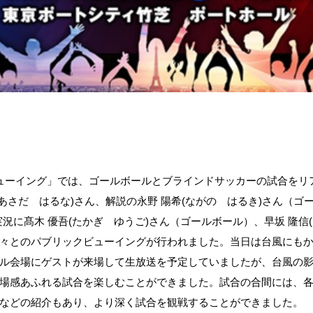
ューイング」では、ゴールボールとブラインドサッカーの試合をリ
奈(あさだ はるな)さん、解説の永野 陽希(ながの はるき)さん（ゴ
況に髙木 優吾(たかぎ ゆうご)さん（ゴールボール）、早坂 隆信
々とのパブリックビューイングが行われました。当日は台風にも
ル会場にゲストが来場して生放送を予定していましたが、台風の影
場感あふれる試合を楽しむことができました。試合の合間には、
などの紹介もあり、より深く試合を観戦することができました。