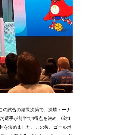
。この試合の結果次第で、決勝トーナ
)選手が前半で4得点を決め、6対1
勝利を決めました。この後、ゴールボ