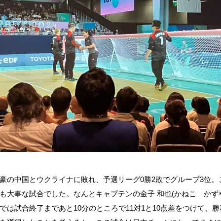
豪の中国とウクライナに敗れ、予選リーグ0勝2敗でグループ3位
大事な試合でした。なんとキャプテンの金子 和也(かねこ かずや
では試合終了まであと10分のところで11対1と10点差をつけて、