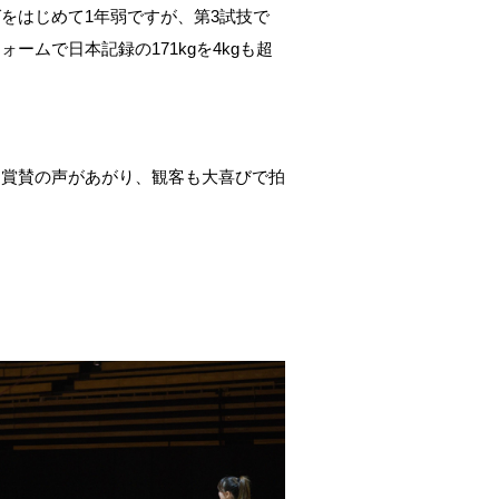
をはじめて1年弱ですが、第3試技で
ームで日本記録の171kgを4kgも超
も賞賛の声があがり、観客も大喜びで拍