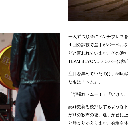
一人ずつ順番にベンチプレス
１回の試技で選手がバーベルを
どと言われています。その3秒
TEAM BEYONDメンバーは
注目を集めていたのは、54kg
だ名は「トム」。
「頑張れトムー！」「いける
記録更新を後押しするような
がりの歓声の後、選手が台に
と静まりかえります。会場全