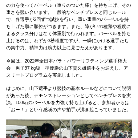
の力を使ってバーベル（重りのついた棒）を持ち上げ、その
重さを競い合います。一般的なベンチプレスと同じルール
で、各選手が3回ずつ試技を行い、重い重量のバーベルを持
ち上げた順に順位がつきます。また、障がいの種類や程度に
よるクラス分けはなく体重別で行われます。バーベルを持ち
上げるのは、わずか3秒程度ですが、一瞬にかける選手たち
の集中力、精神力は腕力以上に見ごたえがあります。
今回は、2022年全日本パラ・パワーリフティング選手権大
会 男子97 kg級 準優勝の山下貴久雄選手をお迎えし、ア
スリートプログラムを実施しました。
はじめに、山下選手より競技の基本ルールなどについて説明
があった後、デモンストレーションとしてベンチプレスを実
演。100kgのバーベルを力強く持ち上げると、参加者からは
「おー！」という感嘆の声や拍手が沸き起こっていました。