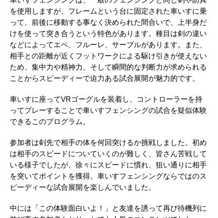
を使用しますが、フレームという台に固定された車いすに乗
って、前後に移動する事なく決められた間合いで、上半身だ
けを使って突き合うという特色があります。種目は剣の違い
などによってエペ、フルーレ、サーブルがあります。また、
相手との距離が近くフットワークによる駆け引きが使えない
ため、集中力や精神力、そして瞬間的な判断力が求められる
ことからスピーディーで迫力ある試合展開が魅力的です。
車いすに座ってVRゴーグルを装着し、コントローラーを持
ってプレーすることで車いすフェンシングの試合を疑似体験
できるこのプログラム。
参加者は剣先で相手の体を何回突けるか挑戦しました。初め
は相手のスピードについていくのが難しく、皆さん苦戦して
いる様子でしたが、徐々にスピードに慣れ、狙い通りに相手
を突いてポイントを獲得。車いすフェンシングならではのス
ピーディーな試合展開を楽しんでいました。
中には「この体験面白いよ！」と友達を誘って再び待機列に