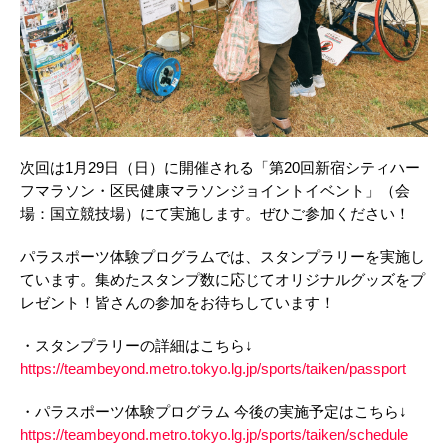
次回は1月29日（日）に開催される「第20回新宿シティハー
フマラソン・区民健康マラソンジョイントイベント」（会
場：国立競技場）にて実施します。ぜひご参加ください！
パラスポーツ体験プログラムでは、スタンプラリーを実施し
ています。集めたスタンプ数に応じてオリジナルグッズをプ
レゼント！皆さんの参加をお待ちしています！
・スタンプラリーの詳細はこちら↓
https://teambeyond.metro.tokyo.lg.jp/sports/taiken/passport
・パラスポーツ体験プログラム 今後の実施予定はこちら↓
https://teambeyond.metro.tokyo.lg.jp/sports/taiken/schedule