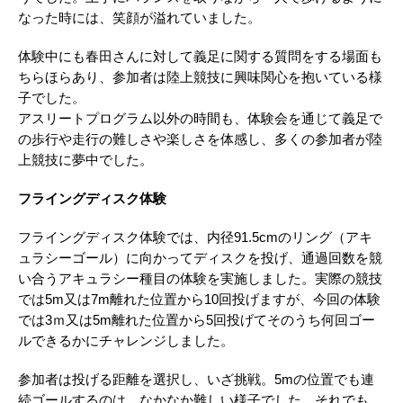
なった時には、笑顔が溢れていました。
体験中にも春田さんに対して義足に関する質問をする場面も
ちらほらあり、参加者は陸上競技に興味関心を抱いている様
子でした。
アスリートプログラム以外の時間も、体験会を通じて義足で
の歩行や走行の難しさや楽しさを体感し、多くの参加者が陸
上競技に夢中でした。
フライングディスク体験
フライングディスク体験では、内径91.5cmのリング（アキ
ュラシーゴール）に向かってディスクを投げ、通過回数を競
い合うアキュラシー種目の体験を実施しました。実際の競技
では5m又は7m離れた位置から10回投げますが、今回の体験
では3ｍ又は5m離れた位置から5回投げてそのうち何回ゴー
ルできるかにチャレンジしました。
参加者は投げる距離を選択し、いざ挑戦。5mの位置でも連
続ゴールするのは、なかなか難しい様子でした。それでも、