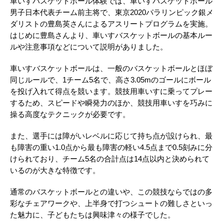
車いすバスケットボール体験では、車いすバスケットボール
男子日本代表チーム前主将で、東京2020パラリンピック銀メ
ダリストの豊島英さんによるアスリートプログラムを実施。
はじめに豊島さんより、車いすバスケットボールの基本ルー
ルや注意事項などについて説明がありました。
車いすバスケットボールは、一般のバスケットボールとほぼ
同じルールで、1チーム5名で、高さ3.05mのゴールにボール
を投げ入れて得点を競います。競技用車いすに乗ってプレー
するため、スピードや瞬発力のほか、競技用車いすを巧みに
操る高度なテクニックが必要です。
また、選手には障がいレベルに応じて持ち点が設けられ、最
も障害の重い1.0点から最も障害の軽い4.5点まで0.5刻みに分
けられており、チーム5名の合計点は14点以内と決められて
いるのが大きな特徴です。
通常のバスケットボールとの違いや、この競技ならではの多
彩なチェアワークや、上半身で打つシュートの難しさといっ
た魅力に、子どもたちは興味津々の様子でした。