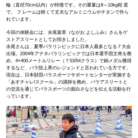
輪（直径70cm以内）が特徴です。その重量は8～10kg程 度
で、 フ レームは軽くて丈夫なアルミニウムやチタンで作ら
れています。
今回の体験会には、永尾嘉章（ながお よしふみ）さんをゲ
ストアスリートとしてお招きしました。
永尾さんは、夏季パラリンピックに日本人最多となる７大会
出場。2004年アテネパラリンピックでは日本選手団主将を務
め、4×400メートルリレー（Ｔ53/54クラス）で銅メダル獲得
するなど、パラ陸上界のレジェンドと言われている方です。
現在は、日本財団パラスポーツサポートセンターが実施する
「あすチャレ!スクール」の講師を務め、パラアスリートと
の交流を通じてパラスポーツの面白さなどを伝える活動を行
っています。