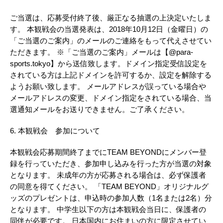
ご当選は、応募受付終了後、厳正なる抽選の上決定いたしま
す。 本観戦会の当選発表は、2018年10月12日（金曜日）の
「ご当選のご案内」のメールのご連絡をもって代えさせてい
ただきます。 ※「ご当選のご案内」メールは【@para-
sports.tokyo】から送信致します。ドメイン指定受信設定を
されている方は上記ドメインを許可するか、設定を解除する
ようお願い致します。 メールアドレスが誤っている場合や
メールアドレスの変更、ドメイン指定をされている場合、当
選通知メールをお送りできません。ご了承ください。
6. 本観戦会 参加について
本観戦会応募期間終了までにTEAM BEYONDにメンバー登
録を行っていただき、参加申し込みを行った方が当選の対象
となります。 未成年の方が応募される場合は、必ず保護者
の同意を得てください。 「TEAM BEYOND」オリジナルグ
ッズのプレゼントは、申込時の参加人数（1名または2名）分
となります。 中学生以下の方は本観戦会当日に、保護者の
同伴が必要です。 日本国内にお住まいの方に限定させてい