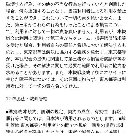
破壊する行為、その他の不当な行為を行っていると判断した
場合、何ら通知することなく、当該利用者による利用を禁止
することができ、これについて一切の責を負いません。ま
た、第三者がこれらの行為を行ったことによる損害につい
て、利用者に対して一切の責を負いません。利用者が、本観
戦会の利用に関連して第三者からクレーム、損害賠償請求等
を受けた場合、利用者自らの責任と負担において解決するも
のとし、東京都等は解決に協力する義務を負わず、東京都等
が、本観戦会の提供に関連して第三者から損害賠償請求等を
受けた場合、その解決に関して必要な範囲で利用者に協力を
求めることがあります。また、本観戦会終了後に本サイトに
生じた障害等については、その原因に拘らず、東京都等は利
用者に対して一切の責を負いません。
12.準拠法・裁判管轄
■準拠法 本規約、個別の規定、契約の成立、有効性、解釈、
履行等に関しては、日本法が適用されるものとします。 ■裁
判管轄 東京都等と利用者との間で本規約、個別の規定に関
連する紛争が発生したときは、両者で誠意をもって協議しこ