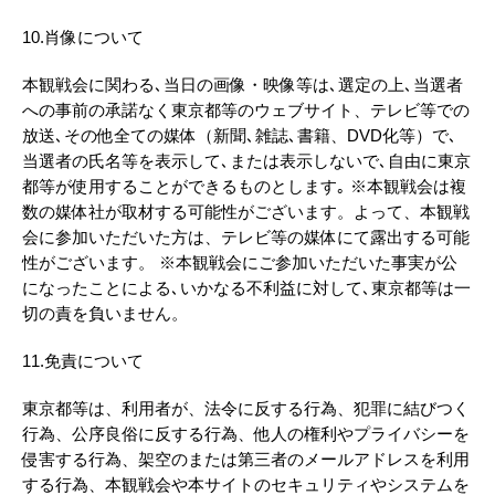
10.肖像について
本観戦会に関わる､当日の画像・映像等は､選定の上､当選者
への事前の承諾なく東京都等のウェブサイト、テレビ等での
放送､その他全ての媒体（新聞､雑誌､書籍、DVD化等）で､
当選者の氏名等を表示して､または表示しないで､自由に東京
都等が使用することができるものとします｡ ※本観戦会は複
数の媒体社が取材する可能性がございます。よって、本観戦
会に参加いただいた方は、テレビ等の媒体にて露出する可能
性がございます。 ※本観戦会にご参加いただいた事実が公
になったことによる､いかなる不利益に対して､東京都等は一
切の責を負いません。
11.免責について
東京都等は、利用者が、法令に反する行為、犯罪に結びつく
行為、公序良俗に反する行為、他人の権利やプライバシーを
侵害する行為、架空のまたは第三者のメールアドレスを利用
する行為、本観戦会や本サイトのセキュリティやシステムを