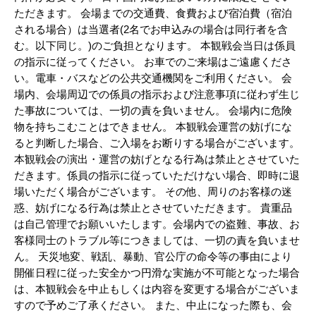
ただきます。 会場までの交通費、食費および宿泊費（宿泊
される場合）は当選者(2名でお申込みの場合は同行者を含
む。以下同じ。)のご負担となります。 本観戦会当日は係員
の指示に従ってください。 お車でのご来場はご遠慮くださ
い。電車・バスなどの公共交通機関をご利用ください。 会
場内、会場周辺での係員の指示および注意事項に従わず生じ
た事故については、一切の責を負いません。 会場内に危険
物を持ちこむことはできません。 本観戦会運営の妨げにな
ると判断した場合、ご入場をお断りする場合がございます。
本観戦会の演出・運営の妨げとなる行為は禁止とさせていた
だきます。係員の指示に従っていただけない場合、即時に退
場いただく場合がございます。 その他、周りのお客様の迷
惑、妨げになる行為は禁止とさせていただきます。 貴重品
は自己管理でお願いいたします。会場内での盗難、事故、お
客様同士のトラブル等につきましては、一切の責を負いませ
ん。 天災地変、戦乱、暴動、官公庁の命令等の事由により
開催日程に従った安全かつ円滑な実施が不可能となった場合
は、本観戦会を中止もしくは内容を変更する場合がございま
すので予めご了承ください。 また、中止になった際も、会