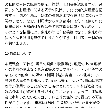
の私的な使用の範囲で提示、複製、印刷等を認めますが、改
変、知的財産権に関する表示の削除、または知的財産権を侵
害する一切の行為は、媒体の種類および存在形態に関わらず
認めません。なお、利用者から東京都等に送付・送信された
情報に関する知的財産権は全て東京都等に属するものとし、
そのような情報には、東京都等に守秘義務はなく、東京都等
はあらゆる利用を無償で行うことができ、利用者に一切の責
を負いません。
10.肖像について
本観戦会に関わる､当日の画像・映像等は､選定の上､当選者
への事前の承諾なく東京都等のウェブサイト、テレビ等での
放送､その他全ての媒体（新聞､雑誌､書籍、DVD化等）で､
当選者の氏名等を表示して､または表示しないで､自由に東京
都等が使用することができるものとします｡ ※本観戦会は複
数の媒体社が取材する可能性がございます。よって、本観戦
会に参加いただいた方は、テレビ等の媒体にて露出する可能
性がございます。 ※本観戦会にご参加いただいた事実が公