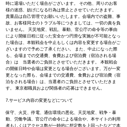
時に退場いただく場合がございます。 その他、周りのお客
様の迷惑、妨げになる行為は禁止とさせていただきます。
貴重品は自己管理でお願いいたします。会場内での盗難、事
故、お客様同士のトラブル等につきましては、一切の責を負
いません。 天災地変、戦乱、暴動、官公庁の命令等の事由
により開催日程に従った安全かつ円滑な実施が不可能となっ
た場合は、本観戦会を中止もしくは内容を変更する場合がご
ざいますので予めご了承ください。 また、中止になった際
も、会場までの交通費、食費および宿泊費（宿泊される場
合）は 当選者のご負担とさせていただきます。 本観戦会
の開催日時や会場は変更となる場合がございます。万が一変
更となった際も、会場までの交通費、食費および宿泊費（宿
泊をされる場合）は、当選者のご負担とさせていただきま
す。 東京都職員および関係者の応募はできません。
7.サービス内容の変更などについて
保守、火災、停電、通信環境の悪化、天災地変、戦争・暴
動、労働争議、官公庁の命令による場合や、本サイトの利用
者もしくはアクセス数が一時的に想定数を上回ったなどで本