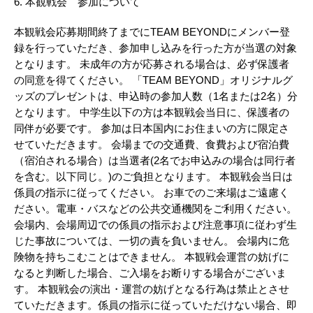
6. 本観戦会 参加について
本観戦会応募期間終了までにTEAM BEYONDにメンバー登
録を行っていただき、参加申し込みを行った方が当選の対象
となります。 未成年の方が応募される場合は、必ず保護者
の同意を得てください。 「TEAM BEYOND」オリジナルグ
ッズのプレゼントは、申込時の参加人数（1名または2名）分
となります。 中学生以下の方は本観戦会当日に、保護者の
同伴が必要です。 参加は日本国内にお住まいの方に限定さ
せていただきます。 会場までの交通費、食費および宿泊費
（宿泊される場合）は当選者(2名でお申込みの場合は同行者
を含む。以下同じ。)のご負担となります。 本観戦会当日は
係員の指示に従ってください。 お車でのご来場はご遠慮く
ださい。電車・バスなどの公共交通機関をご利用ください。
会場内、会場周辺での係員の指示および注意事項に従わず生
じた事故については、一切の責を負いません。 会場内に危
険物を持ちこむことはできません。 本観戦会運営の妨げに
なると判断した場合、ご入場をお断りする場合がございま
す。 本観戦会の演出・運営の妨げとなる行為は禁止とさせ
ていただきます。係員の指示に従っていただけない場合、即