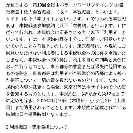
が運営する「第19回全日本パラ・パワーリフティング 国際
招待選手権大会観戦会」（以下「本観戦会」といいます。）
サイト（以下「本サイト」といいます。）で行われる本観戦
会は、本観戦会参加規約（以下「本規約」といいます。）に
従って行われ、本観戦会に応募される方（以下「利用者」と
いいます。）は、本規約内容を十分にご理解・ご同意いただ
いていることを前提といたします。東京都等は、本規約にご
同意いただけない利用者による本観戦会への応募を承諾いた
しません。本観戦会への応募は、利用者自らの判断と責任に
おいて行うものとし、東京都等の故意または過失に起因する
ものを除き、東京都等は利用者が本観戦会の応募により被っ
た損害について一切の責を負わないものとします。なお、本
規約の内容を変更する場合、東京都等は本サイト内でその旨
を告知するものとします。本規約は、第9項から第12項まで
の定めを除き、2019年1月10日（木曜日）から2月2日（土曜
日）まで適用されることとします。本規約に記載されている
時刻は日本標準時刻となります。
2.利用機器・費用負担について