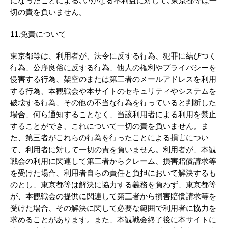
になったことによる､いかなる不利益に対して､東京都等は一
切の責を負いません。
11.免責について
東京都等は、利用者が、法令に反する行為、犯罪に結びつく
行為、公序良俗に反する行為、他人の権利やプライバシーを
侵害する行為、架空のまたは第三者のメールアドレスを利用
する行為、本観戦会や本サイトのセキュリティやシステムを
破壊する行為、その他の不当な行為を行っていると判断した
場合、何ら通知することなく、当該利用者による利用を禁止
することができ、これについて一切の責を負いません。ま
た、第三者がこれらの行為を行ったことによる損害につい
て、利用者に対して一切の責を負いません。利用者が、本観
戦会の利用に関連して第三者からクレーム、損害賠償請求等
を受けた場合、利用者自らの責任と負担において解決するも
のとし、東京都等は解決に協力する義務を負わず、東京都等
が、本観戦会の提供に関連して第三者から損害賠償請求等を
受けた場合、その解決に関して必要な範囲で利用者に協力を
求めることがあります。また、本観戦会終了後に本サイトに