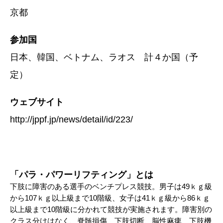
京都
参加国
日本、韓国、ベトナム、ラオス 計４か国（予
定）
ウェブサイト
http://jppf.jp/news/detail/id/223/
「パラ・パワーリフティング」とは
下肢に障害のある選手のベンチプレス競技。男子は49ｋｇ級
から107ｋｇ以上級まで10階級、女子は41ｋｇ級から86ｋｇ
以上級まで10階級に分かれて競技が実施されます。障害別の
クラス分けはなく、脊髄損傷、下肢切断、脳性麻痺、下肢機