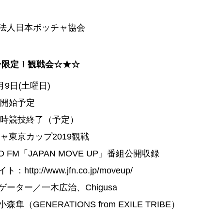
法人日本ボッチャ協会
バー限定！観戦会☆★☆
3月9日(土曜日)
分開始予定
16時競技終了（予定）
チャ東京カップ2019観戦
YO FM「JAPAN MOVE UP」番組公開収録
イト：
http://www.jfn.co.jp/moveup/
ーター／一木広治、Chigusa
隼（GENERATIONS from EXILE TRIBE）