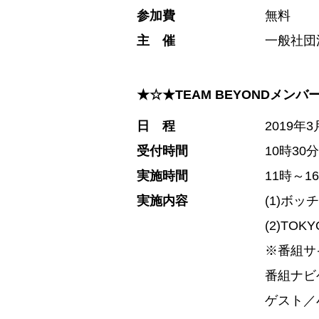
参加費
無料
主 催
一般社団
★☆★TEAM BEYONDメン
日 程
2019年
受付時間
10時30
実施時間
11時～
実施内容
(1)ボッ
(2)TOK
※番組サ
番組ナビゲ
ゲスト／小森