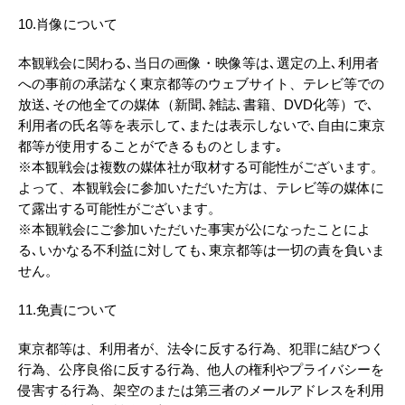
10.肖像について
本観戦会に関わる､当日の画像・映像等は､選定の上､利用者
への事前の承諾なく東京都等のウェブサイト、テレビ等での
放送､その他全ての媒体（新聞､雑誌､書籍、DVD化等）で､
利用者の氏名等を表示して､または表示しないで､自由に東京
都等が使用することができるものとします｡
※本観戦会は複数の媒体社が取材する可能性がございます。
よって、本観戦会に参加いただいた方は、テレビ等の媒体に
て露出する可能性がございます。
※本観戦会にご参加いただいた事実が公になったことによ
る､いかなる不利益に対しても､東京都等は一切の責を負いま
せん。
11.免責について
東京都等は、利用者が、法令に反する行為、犯罪に結びつく
行為、公序良俗に反する行為、他人の権利やプライバシーを
侵害する行為、架空のまたは第三者のメールアドレスを利用