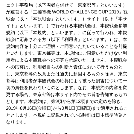
ェクト事務局（以下両者を併せて「東京都等」といいます）
が運営する「三菱電機 WORLD CHALLENGE CUP 2019」観
戦会（以下「本観戦会」といいます。）サイト（以下「本サ
イト」といいます。）で行われる本観戦会は、本観戦会参加
規約（以下「本規約」といいます。）に従って行われ、本観
戦会に応募される方（以下「利用者」といいます。）は、本
規約内容を十分にご理解・ご同意いただいていることを前提
といたします。東京都等は、本規約にご同意いただけない利
用者による本観戦会への応募を承諾いたしません。本観戦会
への応募は、利用者自らの判断と責任において行うものと
し、東京都等の故意または過失に起因するものを除き、東京
都等は利用者が本観戦会の応募により被った損害について一
切の責任を負わないものとします。なお、本規約の内容を変
更する場合、東京都等は本サイト内でその旨を告知するもの
とします。本規約は、第9項から第12項までの定めを除き、
2019年8月16日(金曜日)から9月1日(日曜日)まで適用されるこ
ととします。本規約に記載されている時刻は日本標準時刻と
なります。