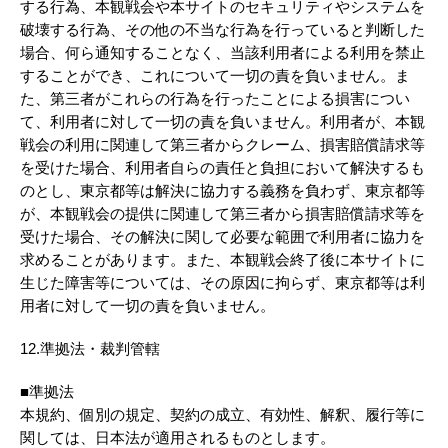
する行為、本観戦会や本サイトのセキュリティやシステムを
破壊する行為、その他の不当な行為を行っていると判断した
場合、何ら通知することなく、当該利用者による利用を禁止
することができ、これについて一切の責を負いません。ま
た、第三者がこれらの行為を行ったことによる損害につい
て、利用者に対して一切の責を負いません。利用者が、本観
戦会の利用に関連して第三者からクレーム、損害賠償請求等
を受けた場合、利用者自らの責任と負担において解決するも
のとし、東京都等は解決に協力する義務を負わず、東京都等
が、本観戦会の提供に関連して第三者から損害賠償請求等を
受けた場合、その解決に関して必要な範囲で利用者に協力を
求めることがあります。また、本観戦会終了後に本サイトに
生じた障害等については、その原因に拘らず、東京都等は利
用者に対して一切の責を負いません。
12.準拠法・裁判管轄
■準拠法
本規約、個別の規定、契約の成立、有効性、解釈、履行等に
関しては、日本法が適用されるものとします。