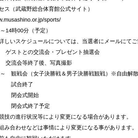
セス（武蔵野総合体育館公式サイト）
w.musashino.or.jp/sports/
分～14時00分（予定）
詳しいスケジュールについては、当選者にメールにてご
0分 ゲストとの交流会・プレゼント抽選会
0分 交流会等終了後、写真撮影
5分～ 観戦会（女子決勝戦＆男子決勝戦観戦）※自由解
0分 試合終了
5分 閉会式開始
0分 閉会式終了予定
競技の進行状況等により変更になる場合があります。
組み合わせなどは事情により変更になる事があります。