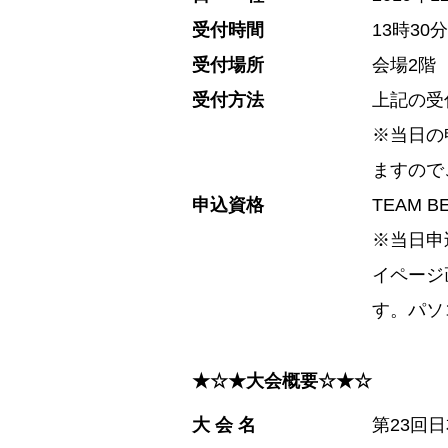
受付時間
13時30
受付場所
会場2階
受付方法
上記の受
※当日の
ますので
申込資格
TEAM 
※当日申
イページ
す。パソ
★☆★大会概要☆★☆
大 会 名
第23回