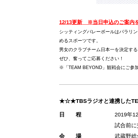
12/13更新 ※当日申込のご案
シッティングバレーボールはパラリン
めるスポーツです。
男女のクラブチーム日本一を決定する国
ぜひ、奮ってご応募ください！
※「TEAM BEYOND」観戦会に
★☆★TBSラジオと連携したTEA
日 程
2019年
試合前に
会 場
武蔵野総