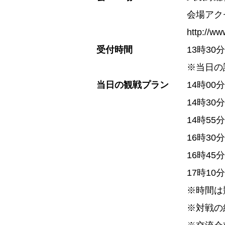
会場アク
http://ww
受付時間
13時30
※当日の
当日の観戦プラン
14時0
14時3
14時5
16時3
16時4
17時1
※時間は
※対戦の