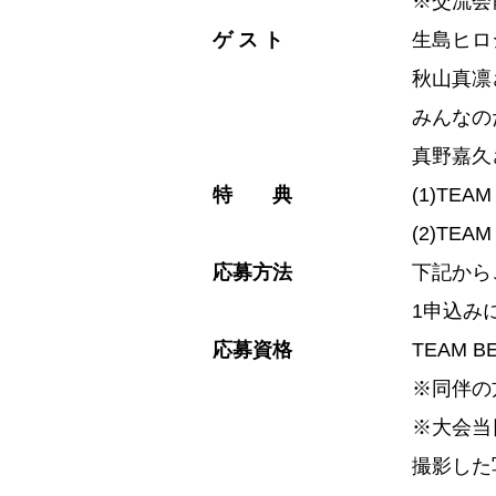
※交流会
ゲ ス ト
生島ヒロ
秋山真凛
みんなの
真野嘉久
特 典
(1)TE
(2)TE
応募方法
下記から
1申込み
応募資格
TEAM 
※同伴の
※大会当
撮影した