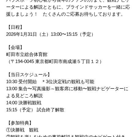
ーターによる解説とともに、ブラインドサッカーを一緒に応
援しましょう！ たくさんのご応募お待ちしております。
【日程】​
2026年1月31日（土）13:00〜15:15（予定） ​
【​会場】​
町田市立総合体育館​
（〒194-0045 東京都町田市南成瀬５丁目１２）​
【当日スケジュール】​
10:30 受付開始 ＊3位決定戦の観戦も可能​
13:00 集合〜写真撮影～観客席に移動〜観戦ナビゲーターに
よる見どころ解説​
14:00 決勝戦観戦​
15:15（予定） 試合終了解散​
【参加特典】​
①決勝戦 観戦​
②観戦を楽しむための事前解説＆観戦中のナビゲート付き​