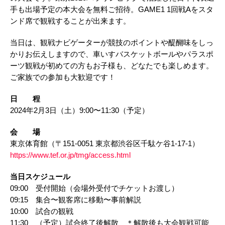
手も出場予定の本大会を無料ご招待。GAME1 1回戦Aをスタ
ンド席で観戦することが出来ます。
当日は、観戦ナビゲーターが競技のポイントや醍醐味をしっ
かりお伝えしますので、車いすバスケットボールやパラスポ
ーツ観戦が初めての方もお子様も、どなたでも楽しめます。
ご家族での参加も大歓迎です！
日 程​
2024年2月3日（土）9:00〜11:30（予定）
​会 場​
東京体育館（〒151-0051 東京都渋谷区千駄ケ谷1-17-1）
https://www.tef.or.jp/tmg/access.html
当日スケジュール​
09:00 受付開始（会場外受付でチケットお渡し）
09:15 集合〜観客席に移動〜事前解説
10:00 試合の観戦
11:30 （予定）試合終了後解散 ＊解散後も大会観戦可能