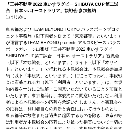
「三井不動産 2022 車いすラグビー SHIBUYA CUＰ第二試
合 日本 vs オーストラリア」観戦会 参加規約
1.はじめに
東京都およびTEAM BEYOND TOKYO パラスポーツプロジ
ェクト事務局（以下両者を併せて「東京都等」といいます）
が運営するTEAM BEYOND presents アルコ&ピース パラス
ポーツガレージ出張版「三井不動産 2022 車いすラグビー
SHIBUYA CUP第二試合 日本 vs オーストラリア」観戦会
（以下「本観戦会」といいます。）サイト（以下「本サイ
ト」といいます。）で行われる本観戦会は、本観戦会参加規
約（以下「本規約」といいます。）に従って行われ、本観戦
会に応募される方（以下「利用者」といいます。）は、本規
約内容を十分にご理解・ご同意いただいていることを前提と
いたします。東京都等は、本規約にご同意いただけない利用
者による本観戦会への応募を承諾いたしません。本観戦会へ
の応募は、利用者自らの判断と責任において行うものとし、
東京都等の故意または過失に起因するものを除き、東京都等
は利用者が本観戦会の応募により被った損害について一切の
責任を負わないものとします。なお、本規約の内容を変更す