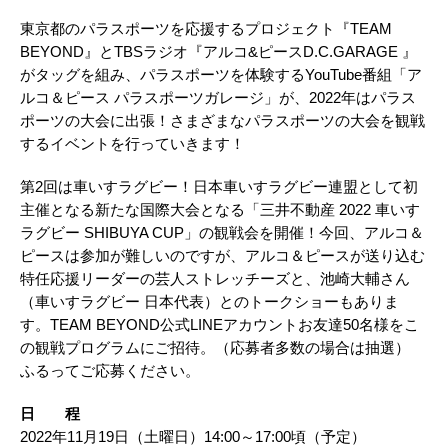
東京都のパラスポーツを応援するプロジェクト『TEAM
BEYOND』とTBSラジオ『アルコ&ピース​D.C.GARAGE 』
がタッグを組み、パラスポーツを体験するYouTube番組「ア
ルコ＆ピース パラス​ポーツガレージ」が、2022年はパラス
ポーツの大会に出張！さまざまなパラスポーツの大会を​観戦
するイベントを行っていきます！​
第2回は車いすラグビー！日本車いすラグビー連盟として初
主催となる新たな国際大会となる​「三井不動産 2022 車いす
ラグビー SHIBUYA CUP」の観戦会を開催！今回、アルコ＆
ピースは​参加が難しいのですが、アルコ＆ピースが送り込む
特任応援リーダーの芸人ストレッチーズと、​池崎大輔さん
（車いすラグビー 日本代表）とのトークショーもありま
す。TEAM BEYOND公式​LINEアカウントお友達50名様をこ
の観戦プログラムにご招待。（応募者多数の場合は抽選）​
ふるってご応募ください。​
日 程​
2022年11月19日（土曜日）14:00～17:00頃（予定）​