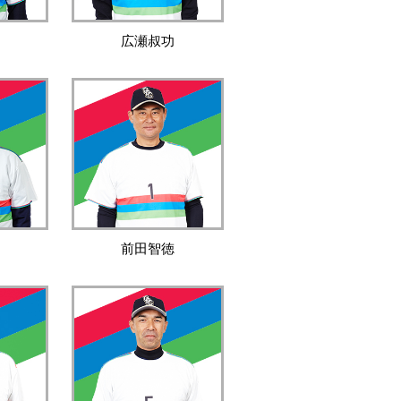
広瀬叔功
前田智徳