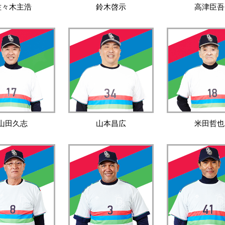
佐々木主浩
鈴木啓示
高津臣吾
山田久志
山本昌広
米田哲也