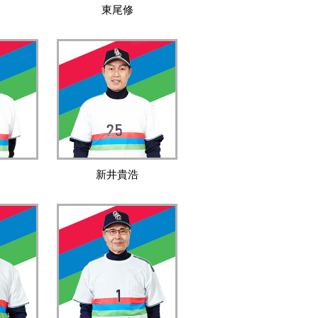
東尾修
新井貴浩