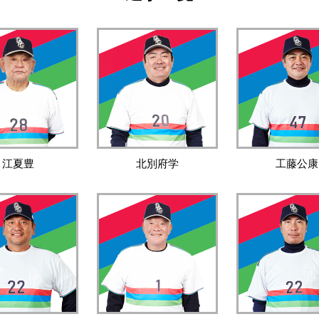
江夏豊
北別府学
工藤公康