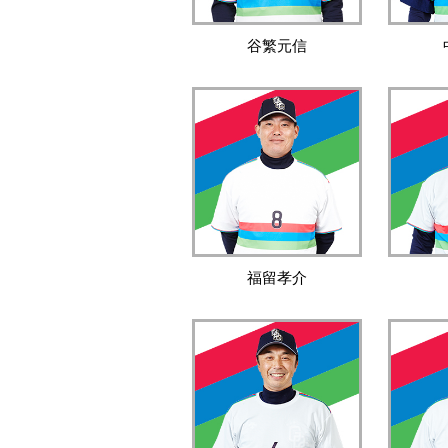
谷繁元信
福留孝介