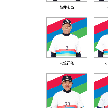
新井宏昌
衣笠祥雄