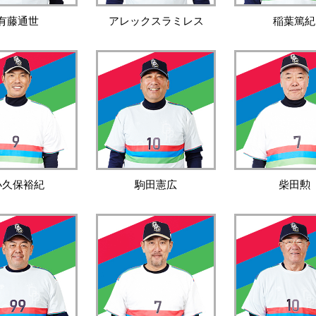
有藤通世
アレックスラミレス
稲葉篤紀
小久保裕紀
駒田憲広
柴田勲