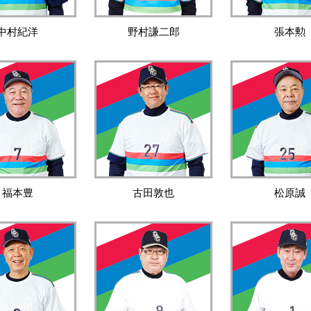
中村紀洋
野村謙二郎
張本勲
福本豊
古田敦也
松原誠