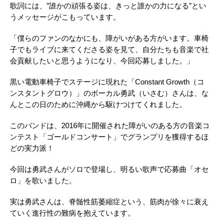
歌詞には、”誰かの頑張る姿は、きっと誰かの力になる”とい
うメッセージがこもっています。
「僕らのファンのなかにも、障がいがある方がいます。車椅
子でもライブに来てくださる姿を見て、自分たちも音楽で社
会貢献したいと思うようになり、今回応募しました。」
黒い電動車椅子でステージに現れた「Constant Growth（コ
ンスタントグロウ）」のボーカル勇武（いさむ）さんは、な
んとこの日のために沖縄から駆けつけてくれました。
このバンドは、2016年に開催された障がいのある方の音楽コ
ンテスト「ゴールドコンサート」でグランプリを獲得するほ
どの実力派！
今回は勇武さんがソロで登場し、明るい歌声で応募曲「オセ
ロ」を歌いました。
実は勇武さんは、脊髄性筋萎縮症という、筋肉が徐々に衰え
ていく進行性の難病を抱えています。