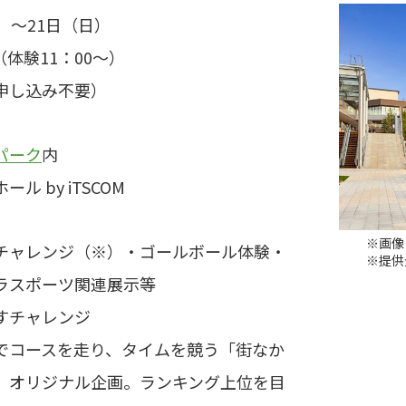
）～21日（日）
00（体験11：00～）
申し込み不要）
パーク
内
ル by iTSCOM
※画像
チャレンジ（※）・ゴールボール体験・
※提供
ラスポーツ関連展示等
すチャレンジ
でコースを走り、タイムを競う「街なか
」オリジナル企画。ランキング上位を目