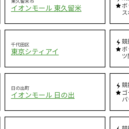
東久留米市
ボ
イオンモール 東久留米
ス
競
千代田区
ボ
東京シティアイ
ツ
競
日の出町
ゴ
イオンモール 日の出
パ
競