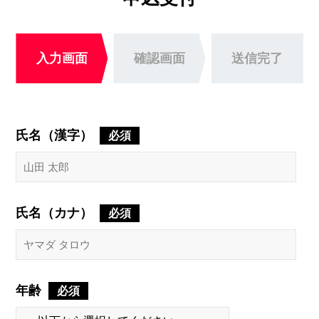
入力画面
確認画面
送信完了
氏名（漢字）
必須
氏名（カナ）
必須
年齢
必須