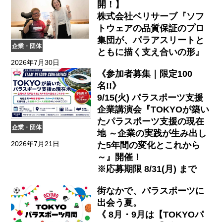
開！】
株式会社ベリサーブ『ソフ
トウェアの品質保証のプロ
集団が、パラアスリートと
企業・団体
ともに描く支え合いの形』
2026年7月30日
《参加者募集｜限定100
名!!》
9/15(火) パラスポーツ支援
企業講演会『TOKYOが築い
たパラスポーツ支援の現在
企業・団体
地 ～企業の実践が生み出し
2026年7月21日
た5年間の変化とこれから
～』開催！
※応募期限 8/31(月) まで
街なかで、パラスポーツに
出会う夏。
《 8月・9月は【TOKYOパ