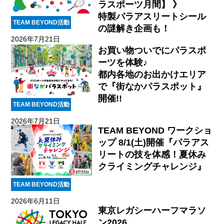
ラスポーツ月間】 》
特製パラアスリートシール
TEAM BEYOND活動
の謎解き企画も！
2026年7月21日
お買い物ついでにパラスポ
ーツを体験♪
都内各地のお出かけエリア
で『街なかパラスポット』
開催!!
TEAM BEYOND活動
2026年7月21日
TEAM BEYOND ワークショ
ップ 8/1(土)開催『パラアス
リートの技を体感！夏休み
クライミングチャレンジ』
TEAM BEYOND活動
2026年6月11日
東京レガシーハーフマラソ
ン2026