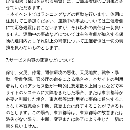
び宿泊費（宿泊をされる場合）は、ご当選者様のご負担とさ
せていただきます。
・本イベントではランニングなどの運動を行います。体調に
注意してご参加ください。運動中の事故については主催者側
にて応急処置はおこないますが、それ以外の責任は一切負い
ません。運動中の事故などについては主催者側が加入する保
険の適用内としそれ以上の補償について主催者側は一切の責
務を負わないものとします。
7.サービス内容の変更などについて
保守、火災、停電、通信環境の悪化、天災地変、戦争・暴
動、労働争議、官公庁の命令による場合や、本サイトの利用
者もしくはアクセス数が一時的に想定数を上回ったなどで本
サイトのシステムに支障をきたした場合、または東京都等が
必要と判断した場合、東京都等は利用者に事前に通告するこ
となく本観戦会を中断、変更または終了することができるも
のとします。この場合、東京都等は、東京都等の故意または
過失がない限り、中断、変更または終了により生じた一切の
責を負いません。