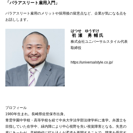
「パラアスリート雇用入門」
パラアスリート雇用のメリットや採用後の留意点など、企業が気になる点を
お話しします。
はつせ ゆうすけ
初瀬 勇輔
氏
株式会社ユニバーサルスタイル代表
取締役
https://universalstyle.co.jp/
プロフィール
1980年生まれ。長崎県佐世保市出身。
青雲学園中学校・高等学校を経て中央大学法学部法律学科に進学。弁護士を
目指していた在学中、緑内障により中心視野を失い視覚障害となる。失意の
底にあったが、高校時代に打ち込んだ柔道を再開することで、障害を受容す