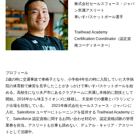
株式会社セールスフォース・ジャパ
ン所属アスリート
車いすバスケットボール選手
Trailhead Academy
Certification Coordinator（認定資
格コーディネーター）
プロフィール
2歳の時に交通事故で車椅子となり、小学校4年生の時に入院していた大学病
院の体育館で練習を見学したことがきっかけで車いすバスケットボールを始
める。高校生になり水戸市にあるクラブチームに所属し本格的に競技として
開始。2016年から埼玉ライオンズに移籍し、天皇杯での優勝とパラリンピッ
ク出場を目指している。 2021年株式会社セールスフォース・ジャパンに
入社。Salesforce ユーザーにトレーニングを提供する Trailhead Academy に
て、Salesforce 認定資格に関するお問い合わせ対応や、認定資格試験の管理
業務を担当。アスリートも仕事も諦めない、デュアル・キャリア・アスリー
トとして活躍中。