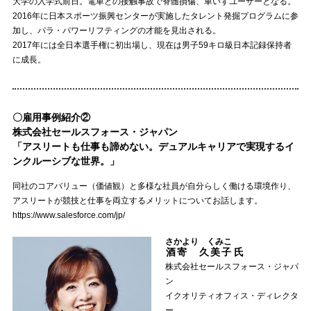
大学の入学式前日。電車との接触事故で脊髄損傷、車いすユーザーとなる。
2016年に日本スポーツ振興センターが実施したタレント発掘プログラムに参
加し、パラ・パワーリフティングの才能を見出される。
2017年には全日本選手権に初出場し、現在は男子59キロ級日本記録保持者
に成長。
〇雇用事例紹介②
株式会社セールスフォース・ジャパン
「アスリートも仕事も諦めない。デュアルキャリアで実現するイ
ンクルーシブな世界。」
同社のコアバリュー（価値観）と多様な社員が自分らしく働ける環境作り、
アスリートが競技と仕事を両立するメリットについてお話します。
https://www.salesforce.com/jp/
さかより くみこ
酒寄 久美子
氏
株式会社セールスフォース・ジャパ
ン
イクオリティオフィス・ディレクタ
ー