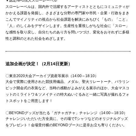
▼認定NPO法人スローレーベル
スローレーベルは、国内外で活躍するアーティストとともにコミュニティが
かかえる課題を発掘し、さまざまな分野の専門家や市民・企業・行政をまき
こんでマイノリティの視点から社会課題を解決にみちびく「もの」「こと」
「人」のしくみをデザインします。生産性を重視しがちな社会に「スロー」
な感性を取り戻し、自分たちのあり方を問いつづけ、変化をおそれずに多様
性と調和のとれた社会をめざします。
追加企画が決定！（2月14日更新）
〇東京2020大会アーカイブ資産等展示（14:00～18:10）
大会で実際に使用された競技用備品、メダル、聖火リレートーチ、パラリン
ピック開会式の衣装など、当時の感動がよみがえる展示のほか、大会マスコ
ットのミライトワ＆ソメイティの特大ぬいぐるみと一緒に写真が撮れるフォ
トスポットをご用意します！
〇BEYONDグッズが当たる「ガチャガチャ」チャレンジ（14:00～18:10）​
チャレンジいただいた方全員に、その場でTシャツなどのオリジナルグッズ
をプレゼント！会場受付横のBEYONDブースに是非お立ち寄りください。