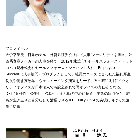
プロフィール
大学卒業後、日系ホテル、外資系証券会社にて人事/ファシリティを担当、外
資系食品メーカーの人事を経て、2012年株式会社セールスフォース・ドット
コム（現株式会社セールスフォース・ジャパン）入社。Employee
Success（人事部門）プログラムとして、社員のニーズに合わせた福利厚生
制度や働き方改革、ウェルビーイング施策をリード。2020年10月にイクオ
リティオフィスが日本法人でも設立されて同オフィスの責任者となる。
DEI（多様性、公平性、包括性）を活動の中心に据え、平等の観点から、誰
もが生き生きと自分らしく活躍できる＃Equality for Allの実現に向けての施
策に従事。
ふるかわ りょう
古川 諒
氏