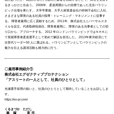
るきっかけと出会う。 2008年、柔道再開からの目標であった北京パラリン
ピック出場を果たす。 大学卒業後、大手人材派遣会社の特例子会社に入社、
さまざまな障害のある社員の指導・トレーニング・マネジメントに従事す
る。 障害者雇用に広く貢献するため、2011年、株式会社ユニバーサルスタ
イルを設立。代表取締役就任。障害者雇用に、障害のある当事者としての切
り口から、アプローチする。 2012 年ロンドンパラリンピックではＮＨＫに
て視覚障害者柔道選手として初めて解説を担当した。 2013年東洋経済にて
次世代リーダー50 人に選ばれる。パラリンピアンとしてパラリンピックの
魅力を伝える講演活動も精力的に行う。
〇雇用事例紹介①
株式会社エグゼクティブプロテクション
「アスリートの一人として、社員のひとりとして」
光瀬選手採用の狙いと、社員のひとりとして期待していることをお話ししま
す。
https://ex-pr.com/
くるまづか ただし
車塚 直
氏