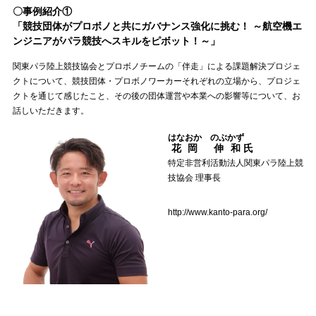
〇事例紹介①
「競技団体がプロボノと共にガバナンス強化に挑む！ ～航空機エ
ンジニアがパラ競技へスキルをピボット！～」
関東パラ陸上競技協会とプロボノチームの「伴走」による課題解決プロジェ
クトについて、競技団体・プロボノワーカーそれぞれの立場から、プロジェ
クトを通じて感じたこと、その後の団体運営や本業への影響等について、お
話しいただきます。
はなおか のぶかず
花岡 伸和
氏
特定非営利活動法人関東パラ陸上競
技協会 理事長
http://www.kanto-para.org/