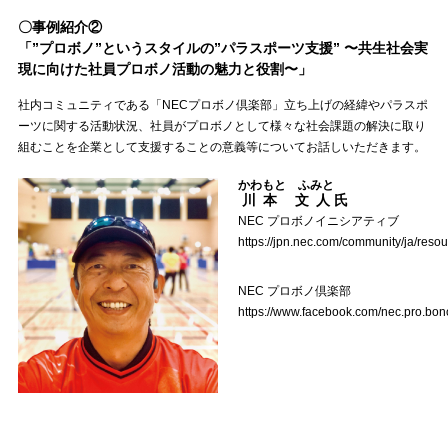
〇事例紹介②
「”プロボノ”というスタイルの”パラスポーツ支援” 〜共生社会実
現に向けた社員プロボノ活動の魅力と役割〜」
社内コミュニティである「NECプロボノ倶楽部」立ち上げの経緯やパラスポ
ーツに関する活動状況、社員がプロボノとして様々な社会課題の解決に取り
組むことを企業として支援することの意義等についてお話しいただきます。
かわもと ふみと
川本 文人
氏
NEC プロボノイニシアティブ
https://jpn.nec.com/community/ja/reso
NEC プロボノ倶楽部
https://www.facebook.com/nec.pro.bon