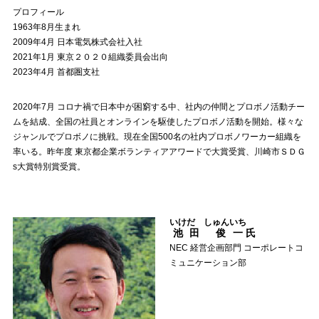
プロフィール
1963年8月生まれ
2009年4月 日本電気株式会社入社
2021年1月 東京２０２０組織委員会出向
2023年4月 首都圏支社
2020年7月 コロナ禍で日本中が困窮する中、社内の仲間とプロボノ活動チー
ムを結成、全国の社員とオンラインを駆使したプロボノ活動を開始。様々な
ジャンルでプロボノに挑戦。現在全国500名の社内プロボノワーカー組織を
率いる。昨年度 東京都企業ボランティアアワードで大賞受賞、川崎市ＳＤＧ
s大賞特別賞受賞。
いけだ しゅんいち
池田 俊一
氏
NEC 経営企画部門 コーポレートコ
ミュニケーション部