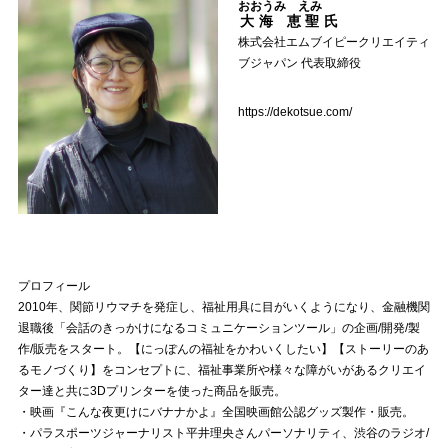
おおうみ えみ
大海 恵聖
氏
株式会社エムブイピークリエイティ
ブジャパン 代表取締役
https://dekotsue.com/
プロフィール
2010年、関節リウマチを発症し、福祉用具に目がいくようになり、金融機関
退職後「会話のきっかけになるコミュニケーションツール」の企画/開発/製
作/販売をスタート。【にっぽんの福祉をかわいくしたい】【ストーリーのあ
るモノづくり】をコンセプトに、福祉事業所や様々な障がいがあるクリエイ
ター達と共に3Dプリンターを使った商品を販売。
・映画『こんな夜更けにバナナかよ』全国映画館公認グッズ製作・販売。
・パラスポーツジャーナリスト平井理央さんパーソナリティ、渋谷のラジオ/