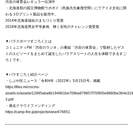
渋谷の体育会レギュラー出演中
・北海道初の国立博物館ウポポイ（民族共生象徴空間）にてアイヌ文化に関
わる３Dプリント製品を販売中。
2014年北海道福祉のまちづくり受賞
2018年北海道男女平等参画 輝く女性のチャレンジ賞受賞
▼パラスポーツすごろくとは
コミュニティFM「渋谷のラジオ」の番組「渋谷の体育会」で取材したゲス
トのエピソードをまとめて誕生したパラアスリートの人生を体験できるすご
ろくです。
▼パラすごろく紹介ページ
・しぶや区ニュース「令和4年（2022年）5月15日号」掲載
https://files.microcms-
assets.io/assets/12995aba8b194961be709ba879857f70/905e9880be364e31
3.pdf
・過去クラウドファンディング
https://camp-fire.jp/projects/view/476651