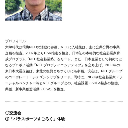
プロフィール
大学時代は環境NGOの活動に参画。NECに入社後は、主に公共分野の事業
企画を担当。2007年よりCSR推進を担当。日本初の本格的な社会起業家育
成プログラム「NEC社会起業塾」をリード。また、日本企業として初めてと
なるプロボノ活動「NECプロボノイニシアティブ」を立ち上げ。2011年の
東日本大震災後は、東北の復興まちづくりにも参画。現在は、NECグループ
のコーポレート・シチズンシップをリード。同時に、NGOや社会起業家・ソ
ーシャルベンチャー等とNECグループとの、社会課題・SDGs起点の協働、
共創、新事業創造活動（CSV）を推進。
〇交流会
①「パラスポーツすごろく」体験