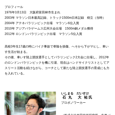
プロフィール
1976年3月13日 大阪府富田林市生まれ
2003年 マラソン日本最高記録、トラック1500m日本記録 樹立（当時）
2004年 アテネパラリンピック出場 マラソン6位入賞
2010年 アジアパラゲームス広州大会出場 1500m銅メダル獲得
2012年 ロンドンパラリンピック出場 マラソン5位入賞
高校3年生17歳の時にバイク事故で脊髄を損傷、へそから下がマヒし、車い
す生活が始まる。
その後、車いす陸上競技選手としてパラリンピック2大会に出場し、2012年
のロンドンパラリンピックを機に引退、現在はハンドサイクリストとしてア
スリート活動を続けながら、コーチとして新たな陸上競技選手の育成にも力
を入れている。
いしまる だいすけ
石丸 大祐
氏
プロボノワーカー