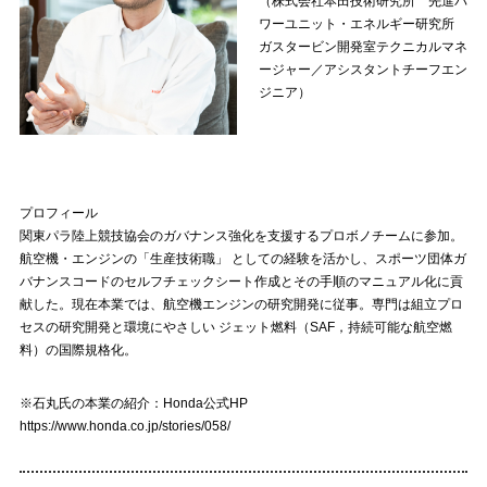
（株式会社本田技術研究所 先進パ
ワーユニット・エネルギー研究所
ガスタービン開発室テクニカルマネ
ージャー／アシスタントチーフエン
ジニア）
プロフィール
関東パラ陸上競技協会のガバナンス強化を支援するプロボノチームに参加。
航空機・エンジンの「生産技術職」 としての経験を活かし、スポーツ団体ガ
バナンスコードのセルフチェックシート作成とその手順のマニュアル化に貢
献した。現在本業では、航空機エンジンの研究開発に従事。専門は組立プロ
セスの研究開発と環境にやさしい ジェット燃料（SAF，持続可能な航空燃
料）の国際規格化。
※石丸氏の本業の紹介：Honda公式HP
https://www.honda.co.jp/stories/058/