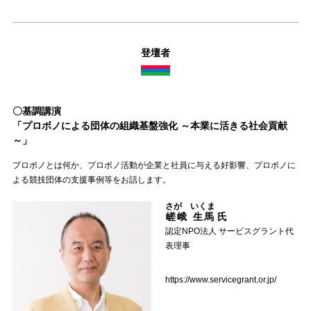
登壇者
〇基調講演
「プロボノによる団体の組織基盤強化 ～本業に活きる社会貢献
～」
プロボノとは何か、プロボノ活動が企業と社員に与える好影響、プロボノに
よる競技団体の支援事例等をお話します。
さが いくま
嵯峨 生馬
氏
認定NPO法人 サービスグラント代
表理事
https://www.servicegrant.or.jp/