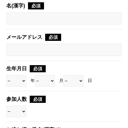
名(漢字)
必須
メールアドレス
必須
生年月日
必須
年
月
日
参加人数
必須