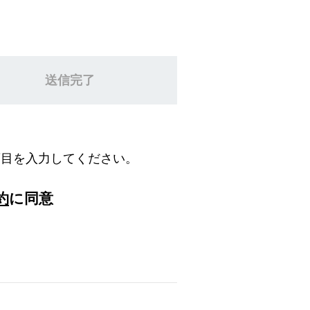
送信完了
項目を入力してください。
約
に同意