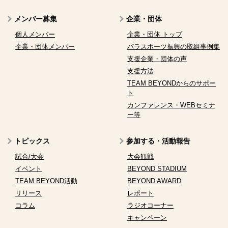
メンバー募集
企業・団体
個人メンバー
企業・団体 トップ
企業・団体メンバー
パラスポーツ振興の取組事例集
支援企業・団体の声
支援方法
TEAM BEYONDからのサポー
ト
カンファレンス・WEBセミナ
ー等
トピックス
参加する・活動報告
試合/大会
大会観戦
イベント
BEYOND STADIUM
TEAM BEYOND活動
BEYOND AWARD
リリース
レポート
コラム
ラジオコーナー
キャンペーン