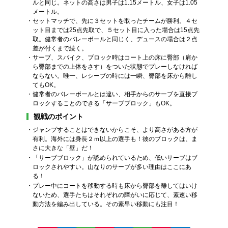
ルと同じ。ネットの高さは男子は1.15メートル、女子は1.05
メートル。
・セットマッチで、先に３セットを取ったチームが勝利。４セ
ット目までは25点先取で、５セット目に入った場合は15点先
取。健常者のバレーボールと同じく、デュースの場合は２点
差が付くまで続く。
・サーブ、スパイク、ブロック時はコート上の床に臀部（肩か
ら臀部までの上体をさす）をついた状態でプレーしなければ
ならない。唯一、レシーブの時には一瞬、臀部を床から離し
てもOK。
・健常者のバレーボールとは違い、相手からのサーブを直接ブ
ロックすることのできる「サーブブロック」もOK。
観戦のポイント
・ジャンプすることはできないからこそ、より高さがある方が
有利。海外には身長２ｍ以上の選手も！彼のブロックは、ま
さに大きな「壁」だ！
・「サーブブロック」が認められているため、低いサーブはブ
ロックされやすい。山なりのサーブが多い理由はここにあ
る！
・プレー中にコートを移動する時も床から臀部を離してはいけ
ないため、選手たちはそれぞれの障がいに応じて、素速い移
動方法を編み出している。その素早い移動にも注目！