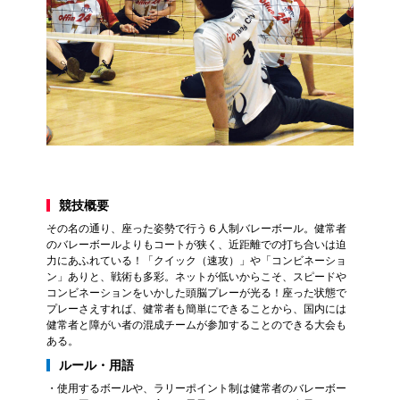
競技概要
その名の通り、座った姿勢で行う６人制バレーボール。健常者
のバレーボールよりもコートが狭く、近距離での打ち合いは迫
力にあふれている！「クイック（速攻）」や「コンビネーショ
ン」ありと、戦術も多彩。ネットが低いからこそ、スピードや
コンビネーションをいかした頭脳プレーが光る！座った状態で
プレーさえすれば、健常者も簡単にできることから、国内には
健常者と障がい者の混成チームが参加することのできる大会も
ある。
ルール・用語
・使用するボールや、ラリーポイント制は健常者のバレーボー