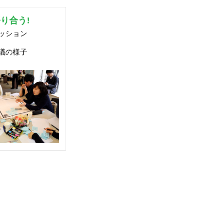
語り合う!
ッション
議の様子