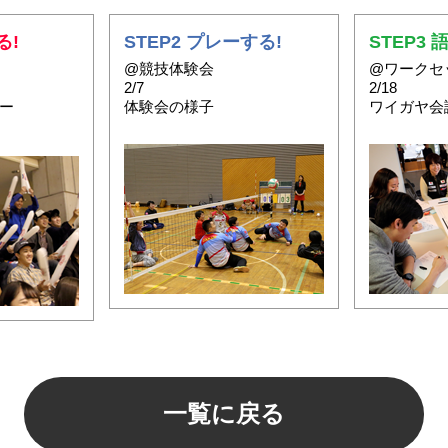
る!
STEP2 プレーする!
STEP3 
@競技体験会
@ワークセ
2/7
2/18
ー
体験会の様子
ワイガヤ会
一覧に戻る