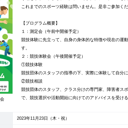
これまでのスポーツ経験は問いません。是非ご参加く
【プログラム概要】
１：測定会（午前中開催予定）
競技体験に先立って、自身の身体的な特徴や現在の運
す。
２：競技体験会（午後開催予定）
①競技体験
競技団体のスタッフの指導の下、実際に体験して自分
②競技相談
競技団体のスタッフ、クラス分けの専門家、障害者ス
で、競技選択や活動開始に向けてのアドバイスを受け
協会
2023年11月23日（木・祝）