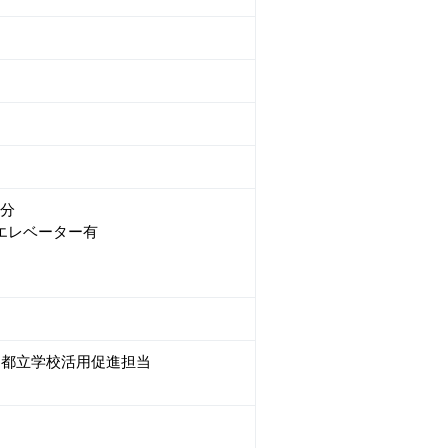
0分
エレベーター有
団 都立学校活用促進担当