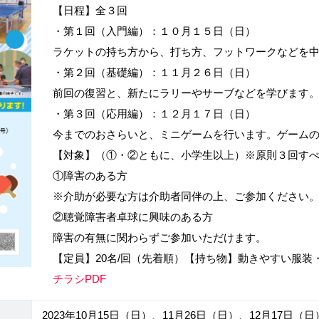
【日程】全３回
・第１回（入門編）：１０月１５日（日）
ラケットの持ち方から、打ち方、フットワークなどを
・第２回（基礎編）：１１月２６日（日）
前回の復習と、新たにラリーやサーブなどを学びます
・第３回（応用編）：１２月１７日（日）
今までのおさらいと、ミニゲームを行います。ゲーム
【対象】（①・②ともに、小学生以上）※原則３回す
①障害のある方
※介助が必要な方は介助者同伴の上、ご参加ください
②聴覚障害者卓球に興味のある方
障害の有無に関わらずご参加いただけます。
【定員】20名/回（先着順）【持ち物】動きやすい服装
チラシPDF
2023年10月15日（日）、11月26日（日）、12月17日（日