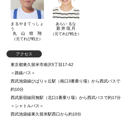
まるやまてっしょ
あらい るな
新井琉月
う
丸山煌翔
（元てれび戦士）
（元てれび戦士）
アクセス
東京都東久留米市南沢5丁目17-62
＜路線バス＞
西武池袋線ひばりヶ丘駅（南口3番乗り場）から西武バスで
約10分
西武新宿線田無駅（北口1番乗り場）から西武バスで約17分
＜シャトルバス＞
西武池袋線東久留米駅西口から約10分