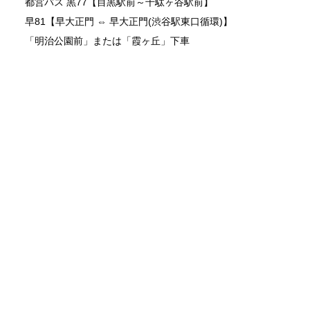
都営バス 黒77【目黒駅前～千駄ヶ谷駅前】
早81【早大正門 ⇔ 早大正門(渋谷駅東口循環)】
「明治公園前」または「霞ヶ丘」下車