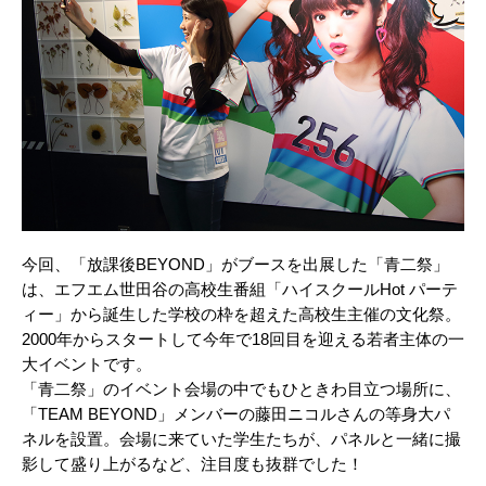
今回、「放課後BEYOND」がブースを出展した「青二祭」
は、エフエム世⽥⾕の⾼校⽣番組「ハイスクールHot パーテ
ィー」から誕⽣した学校の枠を超えた⾼校⽣主催の⽂化祭。
2000年からスタートして今年で18回目を迎える若者主体の一
大イベントです。
「青二祭」のイベント会場の中でもひときわ目立つ場所に、
「TEAM BEYOND」メンバーの藤⽥ニコルさんの等⾝⼤パ
ネルを設置。会場に来ていた学⽣たちが、パネルと⼀緒に撮
影して盛り上がるなど、注⽬度も抜群でした！