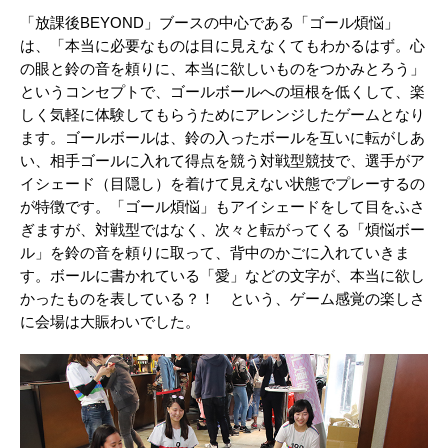
「放課後BEYOND」ブースの中心である「ゴール煩悩」
は、「本当に必要なものは⽬に⾒えなくてもわかるはず。⼼
の眼と鈴の⾳を頼りに、本当に欲しいものをつかみとろう」
というコンセプトで、ゴールボールへの垣根を低くして、楽
しく気軽に体験してもらうためにアレンジしたゲームとなり
ます。ゴールボールは、鈴の入ったボールを互いに転がしあ
い、相手ゴールに入れて得点を競う対戦型競技で、選手がア
イシェード（目隠し）を着けて見えない状態でプレーするの
が特徴です。「ゴール煩悩」もアイシェードをして目をふさ
ぎますが、対戦型ではなく、次々と転がってくる「煩悩ボー
ル」を鈴の音を頼りに取って、背中のかごに入れていきま
す。ボールに書かれている「愛」などの文字が、本当に欲し
かったものを表している？！ という、ゲーム感覚の楽しさ
に会場は大賑わいでした。