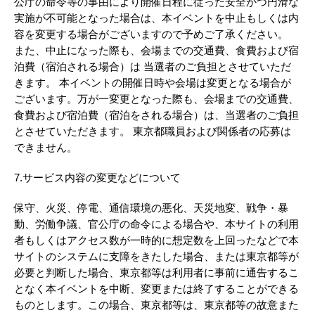
公庁の命令等の事由により開催日程に従った安全かつ円滑な
実施が不可能となった場合は、本イベントを中止もしくは内
容を変更する場合がございますので予めご了承ください。
また、中止になった際も、会場までの交通費、食費および宿
泊費（宿泊される場合）は 当選者のご負担とさせていただ
きます。 本イベントの開催日時や会場は変更となる場合が
ございます。万が一変更となった際も、会場までの交通費、
食費および宿泊費（宿泊をされる場合）は、当選者のご負担
とさせていただきます。 東京都職員および関係者の応募は
できません。
7.サービス内容の変更などについて
保守、火災、停電、通信環境の悪化、天災地変、戦争・暴
動、労働争議、官公庁の命令による場合や、本サイトの利用
者もしくはアクセス数が一時的に想定数を上回ったなどで本
サイトのシステムに支障をきたした場合、または東京都等が
必要と判断した場合、東京都等は利用者に事前に通告するこ
となく本イベントを中断、変更または終了することができる
ものとします。この場合、東京都等は、東京都等の故意また