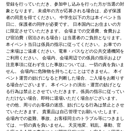
登録を行っていただき、参加申し込みを行った方が当選の対
象となります。 未成年の方が応募される場合は、必ず保護
者の同意を得てください。 中学生以下の方は本イベント当
日に、保護者の同伴が必要です。 日本国内にお住まいの方
に限定させていただきます。 会場までの交通費、食費およ
び宿泊費（宿泊される場合）は当選者のご負担となります。
本イベント当日は係員の指示に従ってください。 お車での
ご来場はご遠慮ください。電車・バスなどの公共交通機関を
ご利用ください。 会場内、会場周辺での係員の指示および
注意事項に従わず生じた事故については、一切の責を負いま
せん。 会場内に危険物を持ちこむことはできません。 本イ
ベント運営の妨げになると判断した場合、ご入場をお断りす
る場合がございます。 本イベントの演出・運営の妨げとな
る行為は禁止とさせていただきます。係員の指示に従ってい
ただけない場合、即時に退場いただく場合がございます。
その他、周りのお客様の迷惑、妨げになる行為は禁止とさせ
ていただきます。 貴重品は自己管理でお願いいたします。
会場内での盗難、事故、お客様同士のトラブル等につきまし
ては、一切の責を負いません。 天災地変、戦乱、暴動、官