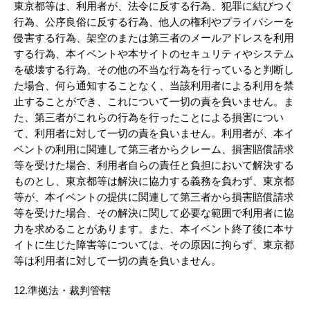
東京都等は、利用者が、法令に反する行為、犯罪に結びつく
行為、公序良俗に反する行為、他人の権利やプライバシーを
侵害する行為、架空のまたは第三者のメールアドレスを利用
する行為、本イベントや本サイトのセキュリティやシステム
を破壊する行為、その他の不当な行為を行っていると判断し
た場合、何ら通知することなく、当該利用者による利用を禁
止することができ、これについて一切の責を負いません。ま
た、第三者がこれらの行為を行ったことによる損害につい
て、利用者に対して一切の責を負いません。利用者が、本イ
ベントの利用に関連して第三者からクレーム、損害賠償請求
等を受けた場合、利用者自らの責任と負担において解決する
ものとし、東京都等は解決に協力する義務を負わず、東京都
等が、本イベントの提供に関連して第三者から損害賠償請求
等を受けた場合、その解決に関して必要な範囲で利用者に協
力を求めることがあります。また、本イベント終了後に本サ
イトに生じた障害等については、その原因に拘らず、東京都
等は利用者に対して一切の責を負いません。
12.準拠法・裁判管轄