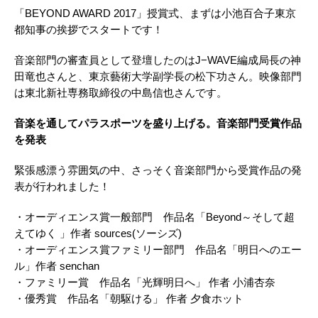
「BEYOND AWARD 2017」授賞式、まずは小池百合子東京
都知事の挨拶でスタートです！
音楽部門の審査員として登壇したのはJ−WAVE編成局長の神
田竜也さんと、東京藝術大学副学長の松下功さん。映像部門
は東北新社専務取締役の中島信也さんです。
音楽を通してパラスポーツを盛り上げる。音楽部門受賞作品
を発表
緊張感漂う雰囲気の中、さっそく音楽部門から受賞作品の発
表が行われました！
・オーディエンス賞一般部門 作品名「Beyond～そして超
えてゆく 」作者 sources(ソーシズ)
・オーディエンス賞ファミリー部門 作品名「明日へのエー
ル」作者 senchan
・ファミリー賞 作品名「光輝明日へ」 作者 小浦杏奈
・優秀賞 作品名「朝駆ける」 作者 夕食ホット