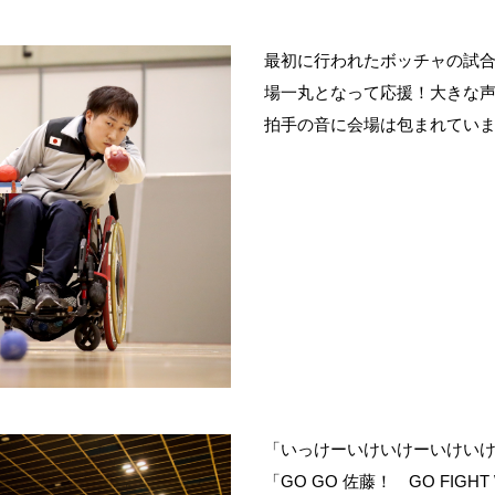
最初に行われたボッチャの試
場一丸となって応援！大きな
拍手の音に会場は包まれてい
「いっけーいけいけーいけい
「GO GO 佐藤！ GO FIGHT 