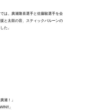
合では、廣瀬隆喜選手と佐藤駿選手を会
声援と太鼓の音、スティックバルーンの
ました。
け廣瀬！」
WIN!!」