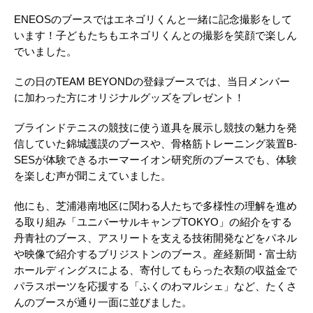
ENEOSのブースではエネゴリくんと一緒に記念撮影をして
います！子どもたちもエネゴリくんとの撮影を笑顔で楽しん
でいました。
この日のTEAM BEYONDの登録ブースでは、当日メンバー
に加わった方にオリジナルグッズをプレゼント！
ブラインドテニスの競技に使う道具を展示し競技の魅力を発
信していた錦城護謨のブースや、骨格筋トレーニング装置B-
SESが体験できるホーマーイオン研究所のブースでも、体験
を楽しむ声が聞こえていました。
他にも、芝浦港南地区に関わる人たちで多様性の理解を進め
る取り組み「ユニバーサルキャンプTOKYO」の紹介をする
丹青社のブース、アスリートを支える技術開発などをパネル
や映像で紹介するブリジストンのブース。産経新聞・富士紡
ホールディングスによる、寄付してもらった衣類の収益金で
パラスポーツを応援する「ふくのわマルシェ」など、たくさ
んのブースが通り一面に並びました。