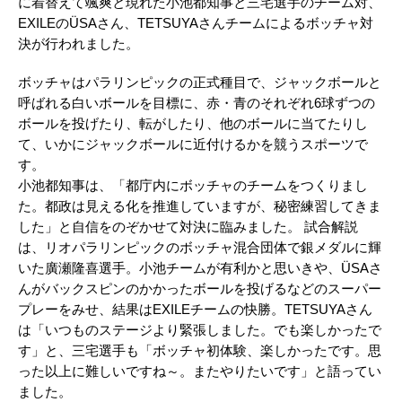
に着替えて颯爽と現れた小池都知事と三宅選手のチーム対、
EXILEのÜSAさん、TETSUYAさんチームによるボッチャ対
決が行われました。
ボッチャはパラリンピックの正式種目で、ジャックボールと
呼ばれる白いボールを目標に、赤・青のそれぞれ6球ずつの
ボールを投げたり、転がしたり、他のボールに当てたりし
て、いかにジャックボールに近付けるかを競うスポーツで
す。
小池都知事は、「都庁内にボッチャのチームをつくりまし
た。都政は見える化を推進していますが、秘密練習してきま
した」と自信をのぞかせて対決に臨みました。 試合解説
は、リオパラリンピックのボッチャ混合団体で銀メダルに輝
いた廣瀬隆喜選手。小池チームが有利かと思いきや、ÜSAさ
んがバックスピンのかかったボールを投げるなどのスーパー
プレーをみせ、結果はEXILEチームの快勝。TETSUYAさん
は「いつものステージより緊張しました。でも楽しかったで
す」と、三宅選手も「ボッチャ初体験、楽しかったです。思
った以上に難しいですね～。またやりたいです」と語ってい
ました。