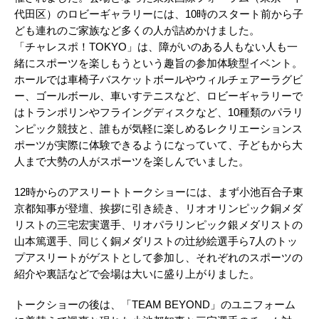
代田区）のロビーギャラリーには、10時のスタート前から子
ども連れのご家族など多くの人が詰めかけました。
「チャレスポ！TOKYO」は、障がいのある人もない人も一
緒にスポーツを楽しもうという趣旨の参加体験型イベント。
ホールでは車椅子バスケットボールやウィルチェアーラグビ
ー、ゴールボール、車いすテニスなど、ロビーギャラリーで
はトランポリンやフライングディスクなど、10種類のパラリ
ンピック競技と、誰もが気軽に楽しめるレクリエーションス
ポーツが実際に体験できるようになっていて、子どもから大
人まで大勢の人がスポーツを楽しんでいました。
12時からのアスリートトークショーには、まず小池百合子東
京都知事が登壇、挨拶に引き続き、リオオリンピック銅メダ
リストの三宅宏実選手、リオパラリンピック銀メダリストの
山本篤選手、同じく銅メダリストの辻紗絵選手ら7人のトッ
プアスリートがゲストとして参加し、それぞれのスポーツの
紹介や裏話などで会場は大いに盛り上がりました。
トークショーの後は、「TEAM BEYOND」のユニフォーム