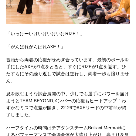
「いっけーいけいけいけいけRIZE！」
「がんばれがんばれAXE！」
冒頭から両者の応援がせめぎ合っています。最初のボールを
手にしたAXEが1点をとると、すぐにRIZEが1点を返す。ひ
たすらにその繰り返しで試合は進行し、両者一歩も譲りませ
ん。
息を飲むような試合展開の中、少しでも選手にパワーを届け
ようとTEAM BEYONDメンバーの応援もヒートアップ！わ
ずかなミスで点差が開き、22-26でAXEリードの中前半が終
了しました。
ハーフタイムの時間はチアダンスチームBrilliant Mermaidに
よるパフォーマンスで会場全体が大盛り上がり。高まりを見