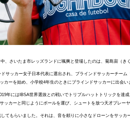
る中、さいたま市レッズランドに颯爽と登場したのは、菊島宙（き
ンドサッカー女子日本代表に選出され、ブラインドサッカーチーム
ッカーを始め、小学校
4
年生のときにブラインドサッカーに出会い
019
年には
IBSA
世界選抜との戦いでトリプルハットトリックを達成
サッカーと同じようにボールを運び、シュートを放つ天才プレー
戦してもらいました。それは、音を頼りに小さなドローンをサッカ