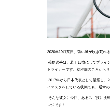
2020
年
10
月某日、強い風が吹き荒れ
菊島選手は、若干
18
歳にしてブライ
トライカーです。幼稚園のころからサ
2017
年から日本代表として活躍し、
2
イマスクをしている状態でも、通常の
そんな彼女に今回、あるスゴ技に挑
ンジです！