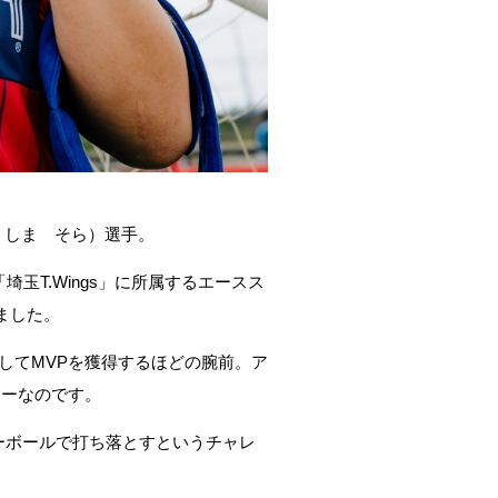
くしま そら）選手。
「埼玉
T.Wings
」に所属するエースス
ました。
して
MVP
を獲得するほどの腕前。ア
ヤーなのです。
ーボールで打ち落とすというチャレ