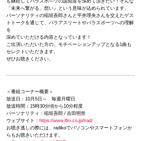
も継続してパラスポ―ツの認知度を深めて頂きたい！そんな
「未来へ繋がる」想い』という意味が込められています。
パーソナリティの稲垣吾郎さんと平井理央さんを交えたゲス
トトークを通じて、パラアスリートやパラスポーツへの理解
を
深めていただける内容となっています！
ご出演いただいた方の、モチベーションアップとなる1曲も
セレクトいただきます。
ぜひお聴きください。
＜番組コーナー概要＞
放送日：10月5日～ 毎週月曜日
放送時間：15時30分頃から10分程度
パーソナリティ：稲垣吾郎 / 吉田明世
ウェブサイト：
https://www.tfm.co.jp/trad/
お聴き逃しの際には、radikoでパソコンやスマートフォンか
らもお聴きいただけます。